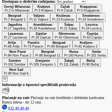
Dostupan u sledećim radnjama
Gornji Milanovac
Kraljevo
Čačak
Kragujevac
Pr.2 G.Milanovac
Pr.3 Kraljevo
Pr.4 Čačak
Pr.5 Kragujevac
Beograd
Valjevo
Kruševac
Smederevo
Pr.7 Beograd 1
Pr.11 Valjevo
Pr.13 Kruševac
Pr.14 Smederevo
Jagodina
Aranđelovac
Šabac
Loznica
Pr.17 Jagodina
Pr.18 Arandelovac
Pr.21 Šabac
Pr.24 Loznica
Lazarevac
Zaječar
Obrenovac
Ćuprija
Pr.27 Lazarevac
Pr.28 Zajecar
Pr.42 Obrenovac
Pr.63 Cuprija
Arilje
Paraćin
Beograd
Kraljevo
Pr.68 Arilje
Pr.73 Paracin
Pr.80 Beograd 7
Pr.81 Kraljevo 2
Novi Pazar
Beograd
Ruma
Senta
Pr.84 Novi Pazar 2
Pr.88 Beograd 11
Pr.100 Ruma
Pr.101 Senta
Sombor
Zrenjanin
Žabalj
Bečej
Pr.102 Sombor
Pr.109 Zrenjanin 1
Pr.111 Žabalj
Pr.90 Bečej
Novi Sad
Pr.99 Novi Sad 6
Informacije o isporuci specifičnih proizvoda
Plaćanje na rate
Plaćanje na rate kreditnim i debitnim karticama
Banca intesa - do 12 rata
032 40 40 40