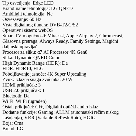
Tip osvetljenja: Edge LED
Brand-name tehnologija: LG QNED
Ambilight tehnologija: Ne
Osvežavanje: 60 Hz
Vrsta digitalnog tjunera: DVB-T2/C/S2
Operativni sistem: webOS
Smart TV mogućnosti: Miracast, Apple Airplay 2, Chromecast,
Glasovna pretraga, Always Ready, Family Settings, Magični
daljinski upravljač
Procesor za sliku: α7 AI Processor 4K Gen8
Slika: Dynamic QNED Color
High Dynamic Range (HDR): Da
HDR: HDR10, HLG
Poboljšavanje jasnoće: 4K Super Upscaling
Zvuk: Izlazna snaga zvučnika: 20 W
HDMI priključak: 3
USB 2.0 priključak: 1
Bluetooth: Da
Wi-Fi: Wi-Fi (ugrađen)
Ostali priključci: CI+, Digitalni optički audio izlaz
Dodatne funkcije: Gaming: ALLM (automatski režim niskog
kašnjenja), VRR (Variable Refresh Rate), HGIG
Boja: Crna
Brend: LG