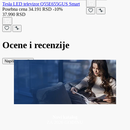
Tesla LED televizor Q55E655GUS Smart
Posebna cena
34.191 RSD
-10%
37.990 RSD
Ocene i recenzije
Napiši recenziju
Novi katalog
ZA 2026 GODINU