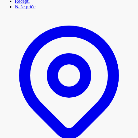
Recepti
Naše priče