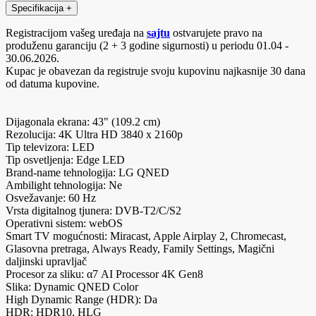
Specifikacija
+
Registracijom vašeg uređaja na
sajtu
ostvarujete pravo na
produženu garanciju (2 + 3 godine sigurnosti) u periodu 01.04 -
30.06.2026.
Kupac je obavezan da registruje svoju kupovinu najkasnije 30 dana
od datuma kupovine.
Dijagonala ekrana: 43" (109.2 cm)
Rezolucija: 4K Ultra HD 3840 x 2160p
Tip televizora: LED
Tip osvetljenja: Edge LED
Brand-name tehnologija: LG QNED
Ambilight tehnologija: Ne
Osvežavanje: 60 Hz
Vrsta digitalnog tjunera: DVB-T2/C/S2
Operativni sistem: webOS
Smart TV mogućnosti: Miracast, Apple Airplay 2, Chromecast,
Glasovna pretraga, Always Ready, Family Settings, Magični
daljinski upravljač
Procesor za sliku: α7 AI Processor 4K Gen8
Slika: Dynamic QNED Color
High Dynamic Range (HDR): Da
HDR: HDR10, HLG