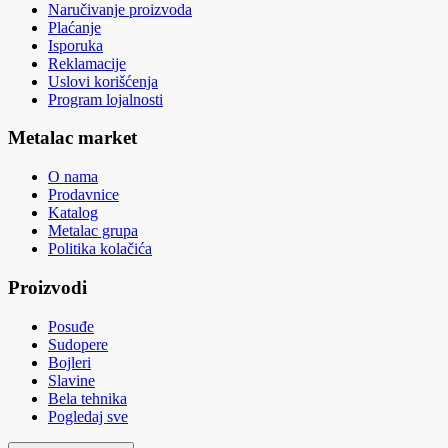
Naručivanje proizvoda
Plaćanje
Isporuka
Reklamacije
Uslovi korišćenja
Program lojalnosti
Metalac market
O nama
Prodavnice
Katalog
Metalac grupa
Politika kolačića
Proizvodi
Posuđe
Sudopere
Bojleri
Slavine
Bela tehnika
Pogledaj sve