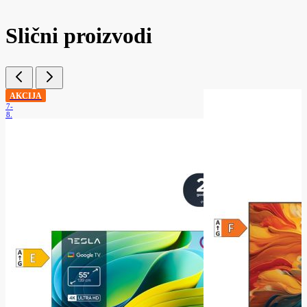
Slični proizvodi
AKCIJA
.07-
.08.