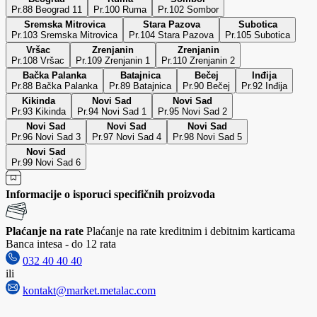
Pr.88 Beograd 11
Pr.100 Ruma
Pr.102 Sombor
Sremska Mitrovica
Stara Pazova
Subotica
Pr.103 Sremska Mitrovica
Pr.104 Stara Pazova
Pr.105 Subotica
Vršac
Zrenjanin
Zrenjanin
Pr.108 Vršac
Pr.109 Zrenjanin 1
Pr.110 Zrenjanin 2
Bačka Palanka
Batajnica
Bečej
Inđija
Pr.88 Bačka Palanka
Pr.89 Batajnica
Pr.90 Bečej
Pr.92 Inđija
Kikinda
Novi Sad
Novi Sad
Pr.93 Kikinda
Pr.94 Novi Sad 1
Pr.95 Novi Sad 2
Novi Sad
Novi Sad
Novi Sad
Pr.96 Novi Sad 3
Pr.97 Novi Sad 4
Pr.98 Novi Sad 5
Novi Sad
Pr.99 Novi Sad 6
Informacije o isporuci specifičnih proizvoda
Plaćanje na rate
Plaćanje na rate kreditnim i debitnim karticama
Banca intesa - do 12 rata
032 40 40 40
ili
kontakt@market.metalac.com