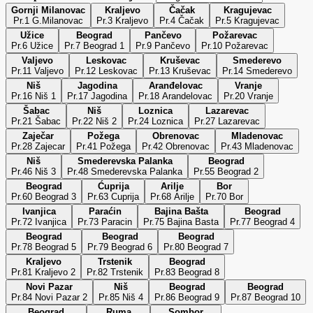
Gornji Milanovac
Kraljevo
Čačak
Kragujevac
Pr.1 G.Milanovac
Pr.3 Kraljevo
Pr.4 Čačak
Pr.5 Kragujevac
Užice
Beograd
Pančevo
Požarevac
Pr.6 Užice
Pr.7 Beograd 1
Pr.9 Pančevo
Pr.10 Požarevac
Valjevo
Leskovac
Kruševac
Smederevo
Pr.11 Valjevo
Pr.12 Leskovac
Pr.13 Kruševac
Pr.14 Smederevo
Niš
Jagodina
Aranđelovac
Vranje
Pr.16 Niš 1
Pr.17 Jagodina
Pr.18 Arandelovac
Pr.20 Vranje
Šabac
Niš
Loznica
Lazarevac
Pr.21 Šabac
Pr.22 Niš 2
Pr.24 Loznica
Pr.27 Lazarevac
Zaječar
Požega
Obrenovac
Mladenovac
Pr.28 Zajecar
Pr.41 Požega
Pr.42 Obrenovac
Pr.43 Mladenovac
Niš
Smederevska Palanka
Beograd
Pr.46 Niš 3
Pr.48 Smederevska Palanka
Pr.55 Beograd 2
Beograd
Ćuprija
Arilje
Bor
Pr.60 Beograd 3
Pr.63 Cuprija
Pr.68 Arilje
Pr.70 Bor
Ivanjica
Paraćin
Bajina Bašta
Beograd
Pr.72 Ivanjica
Pr.73 Paracin
Pr.75 Bajina Basta
Pr.77 Beograd 4
Beograd
Beograd
Beograd
Pr.78 Beograd 5
Pr.79 Beograd 6
Pr.80 Beograd 7
Kraljevo
Trstenik
Beograd
Pr.81 Kraljevo 2
Pr.82 Trstenik
Pr.83 Beograd 8
Novi Pazar
Niš
Beograd
Beograd
Pr.84 Novi Pazar 2
Pr.85 Niš 4
Pr.86 Beograd 9
Pr.87 Beograd 10
Beograd
Ruma
Sombor