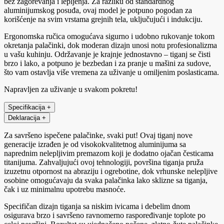
bez zagorevanja i lepljenja. Za razliku od standardnog
aluminijumskog posuđa, ovaj model je potpuno pogodan za
korišćenje na svim vrstama grejnih tela, uključujući i indukciju.
Ergonomska ručica omogućava sigurno i udobno rukovanje tokom
okretanja palačinki, dok moderan dizajn unosi notu profesionalizma
u vašu kuhinju. Održavanje je krajnje jednostavno – tiganj se čisti
brzo i lako, a potpuno je bezbedan i za pranje u mašini za sudove,
što vam ostavlja više vremena za uživanje u omiljenim poslasticama.
Napravljen za uživanje u svakom pokretu!
Specifikacija
+
Deklaracija
+
Za savršeno ispečene palačinke, svaki put! Ovaj tiganj nove
generacije izrađen je od visokokvalitetnog aluminijuma sa
naprednim nelepljivim premazom koji je dodatno ojačan česticama
titanijuma. Zahvaljujući ovoj tehnologiji, površina tiganja pruža
izuzetnu otpornost na abraziju i ogrebotine, dok vrhunske nelepljive
osobine omogućavaju da svaka palačinka lako sklizne sa tiganja,
čak i uz minimalnu upotrebu masnoće.
Specifičan dizajn tiganja sa niskim ivicama i debelim dnom
osigurava brzo i savršeno ravnomerno raspoređivanje toplote po