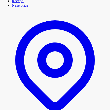
Recepti
Naše priče