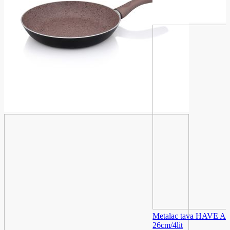
Metalac tava HAVE 
26cm/4lit