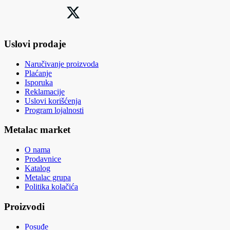
Uslovi prodaje
Naručivanje proizvoda
Plaćanje
Isporuka
Reklamacije
Uslovi korišćenja
Program lojalnosti
Metalac market
O nama
Prodavnice
Katalog
Metalac grupa
Politika kolačića
Proizvodi
Posuđe