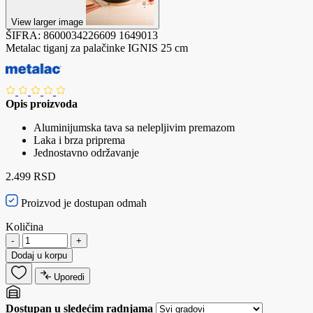
View larger image
ŠIFRA:
8600034226609
1649013
Metalac tiganj za palačinke IGNIS 25 cm
Opis proizvoda
Aluminijumska tava sa nelepljivim premazom
Laka i brza priprema
Jednostavno održavanje
2.499 RSD
Proizvod je dostupan odmah
Količina
-
+
Dodaj u korpu
Uporedi
Dostupan u sledećim radnjama