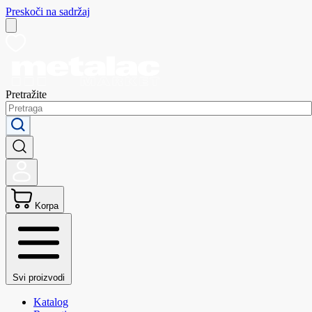
Preskoči na sadržaj
Pretražite
Korpa
Svi proizvodi
Katalog