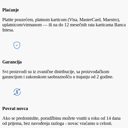
Plaćanje
Platite pouzećem, platnom karticom (Visa, MasterCard, Maestro),
uplatnicom/virmanom — ili na do 12 mesečnih rata karticama Banca
Intesa.
Garancija
Svi proizvodi su iz zvanične distribucije, sa proizvođačkom
garancijom i zakonskom saobraznošću u trajanju od 2 godine.
Povrat novca
Ako se predomislite, porudžbinu možete vratiti u roku od 14 dana
od prijema, bez navođenja razloga - novac vraćamo u celosti.