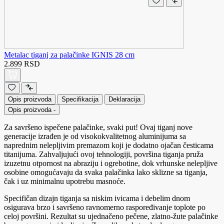
Metalac tiganj za palačinke IGNIS 28 cm
2.899 RSD
Opis proizvoda
Specifikacija
Deklaracija
Opis proizvoda
-
Za savršeno ispečene palačinke, svaki put! Ovaj tiganj nove
generacije izrađen je od visokokvalitetnog aluminijuma sa
naprednim nelepljivim premazom koji je dodatno ojačan česticama
titanijuma. Zahvaljujući ovoj tehnologiji, površina tiganja pruža
izuzetnu otpornost na abraziju i ogrebotine, dok vrhunske nelepljive
osobine omogućavaju da svaka palačinka lako sklizne sa tiganja,
čak i uz minimalnu upotrebu masnoće.
Specifičan dizajn tiganja sa niskim ivicama i debelim dnom
osigurava brzo i savršeno ravnomerno raspoređivanje toplote po
celoj površini. Rezultat su ujednačeno pečene, zlatno-žute palačinke