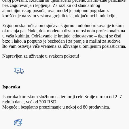
celoj površini. Rezultat su ujednačeno pečene, zlatno-žute palačinke
bez zagorevanja i lepljenja. Za razliku od standardnog
aluminijumskog posuđa, ovaj model je potpuno pogodan za
korišćenje na svim vrstama grejnih tela, uključujući i indukciju.
Ergonomska ručica omogućava sigurno i udobno rukovanje tokom
okretanja palačinki, dok moderan dizajn unosi notu profesionalizma
u vašu kuhinju. Održavanje je krajnje jednostavno – tiganj se čisti
brzo i lako, a potpuno je bezbedan i za pranje u mašini za sudove,
što vam ostavlja više vremena za uživanje u omiljenim poslasticama.
Napravljen za uživanje u svakom pokretu!
Isporuka
Isporuka kurirskom službom na teritoriji cele Srbije u roku od 2–7
radnih dana, već od 300 RSD.
Moguće i besplatno preuzimanje u nekoj od 80 prodavnica.