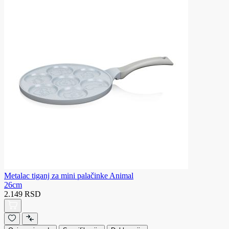
Metalac tiganj za mini palačinke Animal
26cm
2.149 RSD