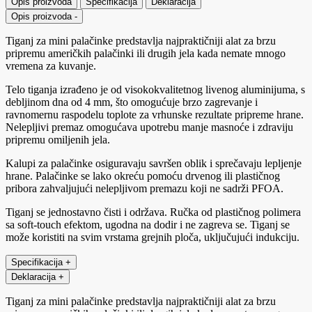
Opis proizvoda
Specifikacija
Deklaracija
Opis proizvoda
-
Tiganj za mini palačinke predstavlja najpraktičniji alat za brzu
pripremu američkih palačinki ili drugih jela kada nemate mnogo
vremena za kuvanje.
Telo tiganja izrađeno je od visokokvalitetnog livenog aluminijuma, s
debljinom dna od 4 mm, što omogućuje brzo zagrevanje i
ravnomernu raspodelu toplote za vrhunske rezultate pripreme hrane.
Nelepljivi premaz omogućava upotrebu manje masnoće i zdraviju
pripremu omiljenih jela.
Kalupi za palačinke osiguravaju savršen oblik i sprečavaju lepljenje
hrane. Palačinke se lako okreću pomoću drvenog ili plastičnog
pribora zahvaljujući nelepljivom premazu koji ne sadrži PFOA.
Tiganj se jednostavno čisti i održava. Ručka od plastičnog polimera
sa soft-touch efektom, ugodna na dodir i ne zagreva se. Tiganj se
može koristiti na svim vrstama grejnih ploča, uključujući indukciju.
Specifikacija
+
Deklaracija
+
Tiganj za mini palačinke predstavlja najpraktičniji alat za brzu