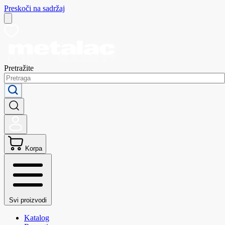
Preskoči na sadržaj
Pretražite
Korpa
Svi proizvodi
Katalog