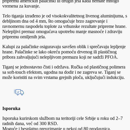
pripremu američkih palačinki ili drugih jela kada nemate mnogo
vremena za kuvanje.
Telo tiganja izrađeno je od visokokvalitetnog livenog aluminijuma, s
debljinom dna od 4 mm, što omogućuje brzo zagrevanje i
ravnomernu raspodelu toplote za vrhunske rezultate pripreme hrane.
Nelepljivi premaz omogućava upotrebu manje masnoće i zdraviju
pripremu omiljenih jela.
Kalupi za palačinke osiguravaju savršen oblik i sprečavaju lepljenje
hrane. Palačinke se lako okreću pomoću drvenog ili plastičnog
pribora zahvaljujući nelepljivom premazu koji ne sadrži PFOA.
Tiganj se jednostavno čisti i održava. Ručka od plastičnog polimera
sa soft-touch efektom, ugodna na dodir i ne zagreva se. Tiganj se
može koristiti na svim vrstama grejnih ploča, uključujući indukciju.
Isporuka
Isporuka kurirskom službom na teritoriji cele Srbije u roku od 2–7
radnih dana, već od 300 RSD.
Moguće i besplatno preuzimanje u nekoj od 80 prodavnica.