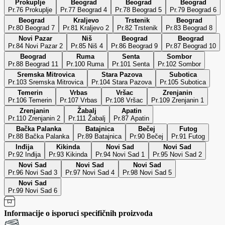
Prokuplje
Beograd
Beograd
Beograd
Pr.76 Prokuplje
Pr.77 Beograd 4
Pr.78 Beograd 5
Pr.79 Beograd 6
Beograd
Kraljevo
Trstenik
Beograd
Pr.80 Beograd 7
Pr.81 Kraljevo 2
Pr.82 Trstenik
Pr.83 Beograd 8
Novi Pazar
Niš
Beograd
Beograd
Pr.84 Novi Pazar 2
Pr.85 Niš 4
Pr.86 Beograd 9
Pr.87 Beograd 10
Beograd
Ruma
Senta
Sombor
Pr.88 Beograd 11
Pr.100 Ruma
Pr.101 Senta
Pr.102 Sombor
Sremska Mitrovica
Stara Pazova
Subotica
Pr.103 Sremska Mitrovica
Pr.104 Stara Pazova
Pr.105 Subotica
Temerin
Vrbas
Vršac
Zrenjanin
Pr.106 Temerin
Pr.107 Vrbas
Pr.108 Vršac
Pr.109 Zrenjanin 1
Zrenjanin
Žabalj
Apatin
Pr.110 Zrenjanin 2
Pr.111 Žabalj
Pr.87 Apatin
Bačka Palanka
Batajnica
Bečej
Futog
Pr.88 Bačka Palanka
Pr.89 Batajnica
Pr.90 Bečej
Pr.91 Futog
Inđija
Kikinda
Novi Sad
Novi Sad
Pr.92 Inđija
Pr.93 Kikinda
Pr.94 Novi Sad 1
Pr.95 Novi Sad 2
Novi Sad
Novi Sad
Novi Sad
Pr.96 Novi Sad 3
Pr.97 Novi Sad 4
Pr.98 Novi Sad 5
Novi Sad
Pr.99 Novi Sad 6
Informacije o isporuci specifičnih proizvoda