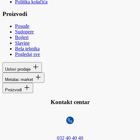
Politika kolačića
Proizvodi
Posuđe
Sudopere
Bojleri
Slavine
Bela tehnika
Pogledaj sve
Uslovi prodaje
Metalac market
Proizvodi
Kontakt centar
032 40 40 40