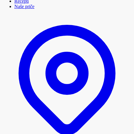
Recepti
Naše priče