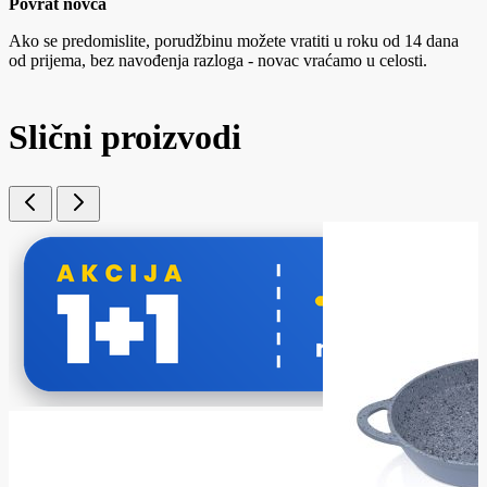
Povrat novca
Ako se predomislite, porudžbinu možete vratiti u roku od 14 dana
od prijema, bez navođenja razloga - novac vraćamo u celosti.
Slični proizvodi