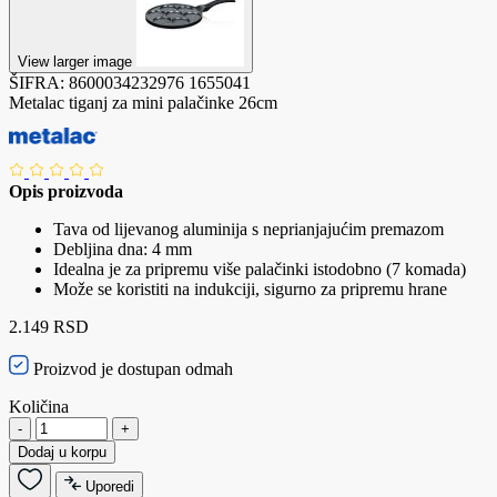
View larger image
ŠIFRA:
8600034232976
1655041
Metalac tiganj za mini palačinke 26cm
Opis proizvoda
Tava od lijevanog aluminija s neprianjajućim premazom
Debljina dna: 4 mm
Idealna je za pripremu više palačinki istodobno (7 komada)
Može se koristiti na indukciji, sigurno za pripremu hrane
2.149 RSD
Proizvod je dostupan odmah
Količina
-
+
Dodaj u korpu
Uporedi