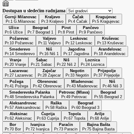
Dostupan u sledećim radnjama
Gornji Milanovac
Kraljevo
Čačak
Kragujevac
Pr.1 G.Milanovac
Pr.3 Kraljevo
Pr.4 Čačak
Pr.5 Kragujevac
Užice
Beograd
Pirot
Pančevo
Pr.6 Užice
Pr.7 Beograd 1
Pr.8 Pirot
Pr.9 Pančevo
Požarevac
Valjevo
Leskovac
Kruševac
Pr.10 Požarevac
Pr.11 Valjevo
Pr.12 Leskovac
Pr.13 Kruševac
Smederevo
Niš
Jagodina
Aranđelovac
Pr.14 Smederevo
Pr.16 Niš 1
Pr.17 Jagodina
Pr.18 Arandelovac
Vranje
Šabac
Niš
Loznica
Pr.20 Vranje
Pr.21 Šabac
Pr.22 Niš 2
Pr.24 Loznica
Lazarevac
Zaječar
Negotin
Prijepolje
Pr.27 Lazarevac
Pr.28 Zajecar
Pr.33 Negotin
Pr.37 Prijepolje
Požega
Obrenovac
Mladenovac
Niš
Pr.41 Požega
Pr.42 Obrenovac
Pr.43 Mladenovac
Pr.46 Niš 3
Smederevska Palanka
Petrovac (Mlava)
Beograd
Pr.48 Smederevska Palanka
Pr.49 Petrovac
Pr.55 Beograd 2
Aleksandrovac
Raška
Beograd
Pr.57 Aleksandrovac
Pr.58 Raška
Pr.60 Beograd 3
Aleksinac
Ćuprija
Topola
Arilje
Pr.62 Aleksinac
Pr.63 Cuprija
Pr.67 Topola
Pr.68 Arilje
Bor
Ivanjica
Paraćin
Bajina Bašta
Pr.70 Bor
Pr.72 Ivanjica
Pr.73 Paracin
Pr.75 Bajina Basta