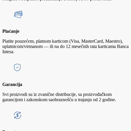
Plaćanje
Platite pouzećem, platnom karticom (Visa, MasterCard, Maestro),
uplatnicom/virmanom — ili na do 12 mesečnih rata karticama Banca
Intesa.
Garancija
Svi proizvodi su iz zvanične distribucije, sa proizvođačkom
garancijom i zakonskom saobraznošću u trajanju od 2 godine.