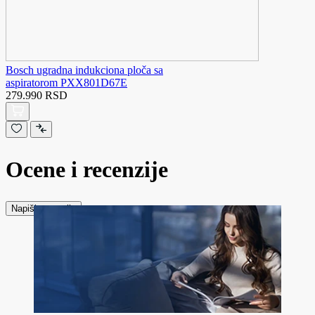
Bosch ugradna indukciona ploča sa
aspiratorom PXX801D67E
279.990 RSD
Ocene i recenzije
Napiši recenziju