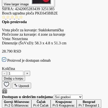
View larger image
ŠIFRA:
4242005283439
3251385
Bosch ugradna ploča PKE645BB2E
Opis proizvoda
Vrsta ploče za kuvanje: Staklokeramička
Ploče/zone za kuvanje: 4 zone za kuvanje
Vrsta: Nezavisna
Dimenzije (ŠxVxD): 58.3 x 4.8 x 51.3 cm
28.790 RSD
Proizvod je dostupan odmah
Količina
-
+
Dodaj u korpu
Uporedi
Dostupan u sledećim radnjama
Gornji Milanovac
Čačak
Kragujevac
Beograd
Pr.2 G.Milanovac
Pr.4 Čačak
Pr.5 Kragujevac
Pr.7 Beograd 1