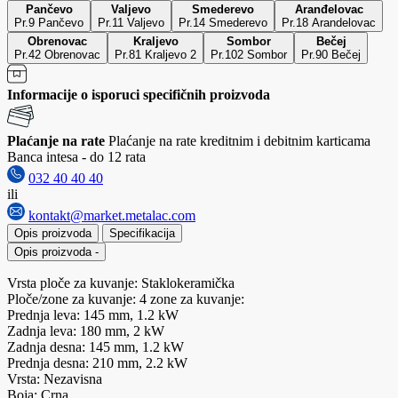
Pančevo
Valjevo
Smederevo
Aranđelovac
Pr.9 Pančevo
Pr.11 Valjevo
Pr.14 Smederevo
Pr.18 Arandelovac
Obrenovac
Kraljevo
Sombor
Bečej
Pr.42 Obrenovac
Pr.81 Kraljevo 2
Pr.102 Sombor
Pr.90 Bečej
Informacije o isporuci specifičnih proizvoda
Plaćanje na rate
Plaćanje na rate kreditnim i debitnim karticama
Banca intesa - do 12 rata
032 40 40 40
ili
kontakt@market.metalac.com
Opis proizvoda
Specifikacija
Opis proizvoda
-
Vrsta ploče za kuvanje: Staklokeramička
Ploče/zone za kuvanje: 4 zone za kuvanje:
Prednja leva: 145 mm, 1.2 kW
Zadnja leva: 180 mm, 2 kW
Zadnja desna: 145 mm, 1.2 kW
Prednja desna: 210 mm, 2.2 kW
Vrsta: Nezavisna
Boja: Crna