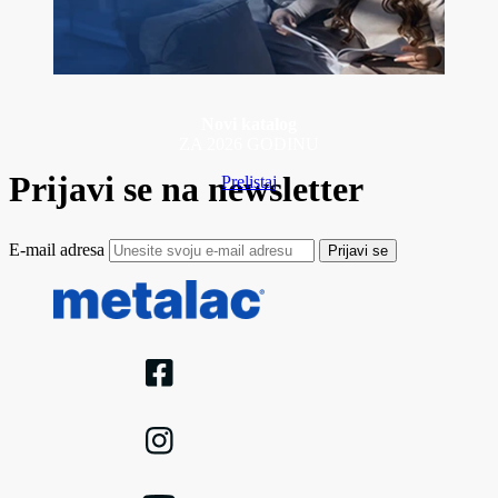
Novi katalog
ZA 2026 GODINU
Prijavi se na newsletter
Prelistaj
E-mail adresa
Prijavi se