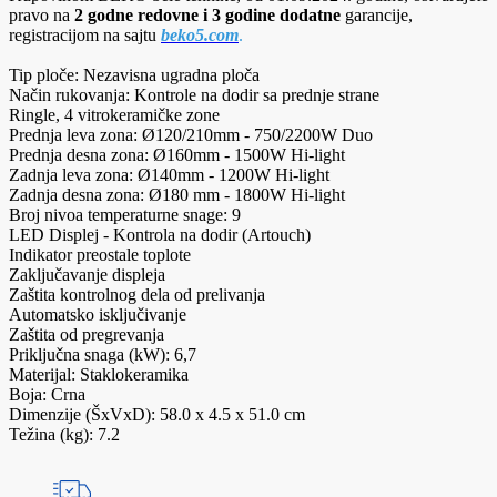
pravo na
2 godne redovne i 3 godine dodatne
garancije,
registracijom na sajtu
beko5.com
.
Tip ploče: Nezavisna ugradna ploča
Način rukovanja: Kontrole na dodir sa prednje strane
Ringle, 4 vitrokeramičke zone
Prednja leva zona: Ø120/210mm - 750/2200W Duo
Prednja desna zona: Ø160mm - 1500W Hi-light
Zadnja leva zona: Ø140mm - 1200W Hi-light
Zadnja desna zona: Ø180 mm - 1800W Hi-light
Broj nivoa temperaturne snage: 9
LED Displej - Kontrola na dodir (Artouch)
Indikator preostale toplote
Zaključavanje displeja
Zaštita kontrolnog dela od prelivanja
Automatsko isključivanje
Zaštita od pregrevanja
Priključna snaga (kW): 6,7
Materijal: Staklokeramika
Boja: Crna
Dimenzije (ŠxVxD): 58.0 x 4.5 x 51.0 cm
Težina (kg): 7.2