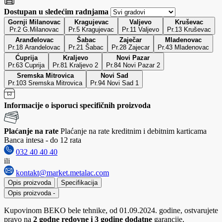
Dostupan u sledećim radnjama
Gornji Milanovac
Kragujevac
Valjevo
Kruševac
Pr.2 G.Milanovac
Pr.5 Kragujevac
Pr.11 Valjevo
Pr.13 Kruševac
Aranđelovac
Šabac
Zaječar
Mladenovac
Pr.18 Arandelovac
Pr.21 Šabac
Pr.28 Zajecar
Pr.43 Mladenovac
Ćuprija
Kraljevo
Novi Pazar
Pr.63 Cuprija
Pr.81 Kraljevo 2
Pr.84 Novi Pazar 2
Sremska Mitrovica
Novi Sad
Pr.103 Sremska Mitrovica
Pr.94 Novi Sad 1
Informacije o isporuci specifičnih proizvoda
Plaćanje na rate
Plaćanje na rate kreditnim i debitnim karticama
Banca intesa - do 12 rata
032 40 40 40
ili
kontakt@market.metalac.com
Opis proizvoda
Specifikacija
Opis proizvoda
-
Kupovinom BEKO bele tehnike, od 01.09.2024. godine, ostvarujete
pravo na
2 godne redovne i 3 godine dodatne
garancije,