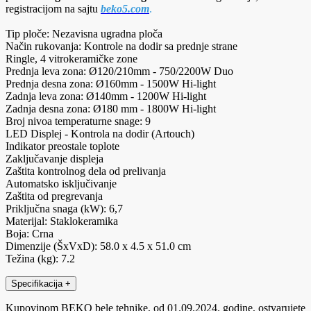
registracijom na sajtu
beko5.com
.
Tip ploče: Nezavisna ugradna ploča
Način rukovanja: Kontrole na dodir sa prednje strane
Ringle, 4 vitrokeramičke zone
Prednja leva zona: Ø120/210mm - 750/2200W Duo
Prednja desna zona: Ø160mm - 1500W Hi-light
Zadnja leva zona: Ø140mm - 1200W Hi-light
Zadnja desna zona: Ø180 mm - 1800W Hi-light
Broj nivoa temperaturne snage: 9
LED Displej - Kontrola na dodir (Artouch)
Indikator preostale toplote
Zaključavanje displeja
Zaštita kontrolnog dela od prelivanja
Automatsko isključivanje
Zaštita od pregrevanja
Priključna snaga (kW): 6,7
Materijal: Staklokeramika
Boja: Crna
Dimenzije (ŠxVxD): 58.0 x 4.5 x 51.0 cm
Težina (kg): 7.2
Specifikacija
+
Kupovinom BEKO bele tehnike, od 01.09.2024. godine, ostvarujete