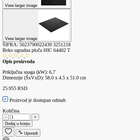
View larger image
View larger image
ŠIFRA:
5023790022439
3251218
Beko ugradna ploča HIC 64402 T
Opis proizvoda
Priključna snaga (kW): 6,7
Dimenzije (ŠxVxD): 58.0 x 4.5 x 51.0 cm
25.955 RSD
Proizvod je dostupan odmah
Količina
-
+
Dodaj u korpu
Uporedi