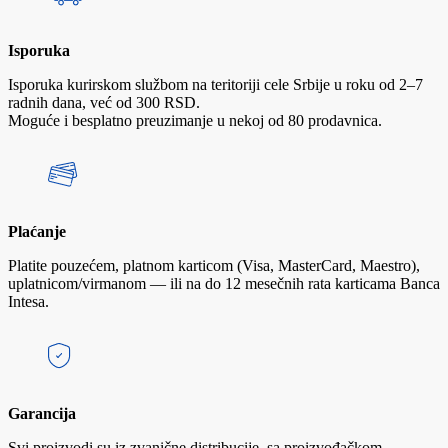
Isporuka
Isporuka kurirskom službom na teritoriji cele Srbije u roku od 2–7
radnih dana, već od 300 RSD.
Moguće i besplatno preuzimanje u nekoj od 80 prodavnica.
Plaćanje
Platite pouzećem, platnom karticom (Visa, MasterCard, Maestro),
uplatnicom/virmanom — ili na do 12 mesečnih rata karticama Banca
Intesa.
Garancija
Svi proizvodi su iz zvanične distribucije, sa proizvođačkom