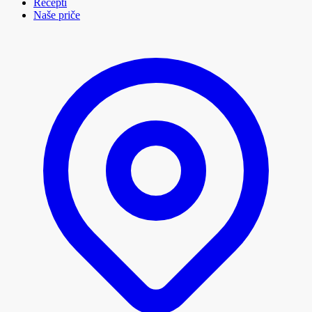
Recepti
Naše priče