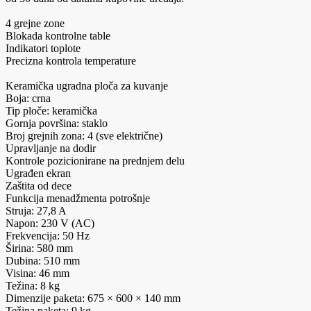
4 grejne zone
Blokada kontrolne table
Indikatori toplote
Precizna kontrola temperature
Keramička ugradna ploča za kuvanje
Boja: crna
Tip ploče: keramička
Gornja površina: staklo
Broj grejnih zona: 4 (sve električne)
Upravljanje na dodir
Kontrole pozicionirane na prednjem delu
Ugrađen ekran
Zaštita od dece
Funkcija menadžmenta potrošnje
Struja: 27,8 A
Napon: 230 V (AC)
Frekvencija: 50 Hz
Širina: 580 mm
Dubina: 510 mm
Visina: 46 mm
Težina: 8 kg
Dimenzije paketa: 675 × 600 × 140 mm
Težina paketa: 9 kg