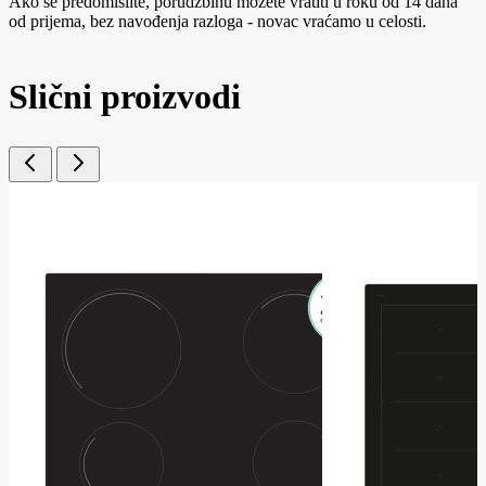
Ako se predomislite, porudžbinu možete vratiti u roku od 14 dana
od prijema, bez navođenja razloga - novac vraćamo u celosti.
Slični proizvodi