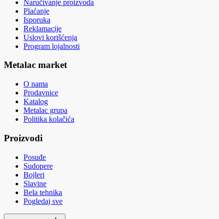
Naručivanje proizvoda
Plaćanje
Isporuka
Reklamacije
Uslovi korišćenja
Program lojalnosti
Metalac market
O nama
Prodavnice
Katalog
Metalac grupa
Politika kolačića
Proizvodi
Posuđe
Sudopere
Bojleri
Slavine
Bela tehnika
Pogledaj sve