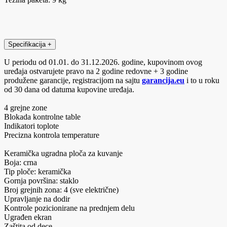
Specifikacija
+
U periodu od 01.01. do 31.12.2026. godine, kupovinom ovog
uređaja ostvarujete pravo na 2 godine redovne + 3 godine
produžene garancije, registracijom na sajtu
garancija.eu
i to u roku
od 30 dana od datuma kupovine uređaja.
4 grejne zone
Blokada kontrolne table
Indikatori toplote
Precizna kontrola temperature
Keramička ugradna ploča za kuvanje
Boja: crna
Tip ploče: keramička
Gornja površina: staklo
Broj grejnih zona: 4 (sve električne)
Upravljanje na dodir
Kontrole pozicionirane na prednjem delu
Ugrađen ekran
Zaštita od dece