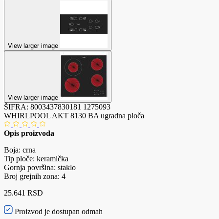
View larger image
View larger image
ŠIFRA:
8003437830181
1275093
WHIRLPOOL AKT 8130 BA ugradna ploča
Opis proizvoda
Boja: crna
Tip ploče: keramička
Gornja površina: staklo
Broj grejnih zona: 4
25.641 RSD
Proizvod je dostupan odmah