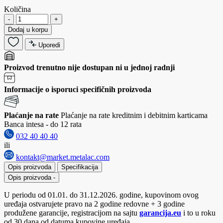
Količina
-
+
Dodaj u korpu
Uporedi
Proizvod trenutno nije dostupan ni u jednoj radnji
Informacije o isporuci specifičnih proizvoda
Plaćanje na rate
Plaćanje na rate kreditnim i debitnim karticama
Banca intesa - do 12 rata
032 40 40 40
ili
kontakt@market.metalac.com
Opis proizvoda
Specifikacija
Opis proizvoda
-
U periodu od 01.01. do 31.12.2026. godine, kupovinom ovog
uređaja ostvarujete pravo na 2 godine redovne + 3 godine
produžene garancije, registracijom na sajtu
garancija.eu
i to u roku
od 30 dana od datuma kupovine uređaja.