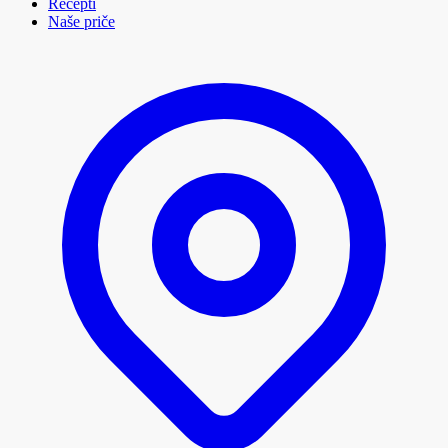
Recepti
Naše priče