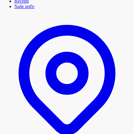
Recepti
Naše priče