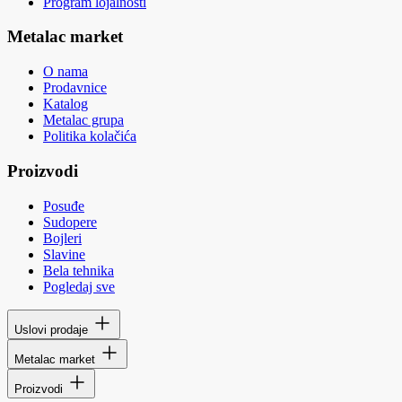
Program lojalnosti
Metalac market
O nama
Prodavnice
Katalog
Metalac grupa
Politika kolačića
Proizvodi
Posuđe
Sudopere
Bojleri
Slavine
Bela tehnika
Pogledaj sve
Uslovi prodaje
Metalac market
Proizvodi