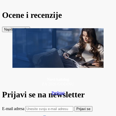
Ocene i recenzije
Napiši recenziju
Novi katalog
ZA 2026 GODINU
Prijavi se na newsletter
Prelistaj
E-mail adresa
Prijavi se