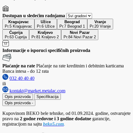
Dostupan u sledećim radnjama
Kragujevac
Užice
Beograd
Vranje
Pr.5 Kragujevac
Pr.6 Užice
Pr.7 Beograd 1
Pr.20 Vranje
Ćuprija
Kraljevo
Novi Pazar
Pr.63 Cuprija
Pr.81 Kraljevo 2
Pr.84 Novi Pazar 2
Informacije o isporuci specifičnih proizvoda
Plaćanje na rate
Plaćanje na rate kreditnim i debitnim karticama
Banca intesa - do 12 rata
032 40 40 40
ili
kontakt@market.metalac.com
Opis proizvoda
Specifikacija
Opis proizvoda
-
Kupovinom BEKO bele tehnike, od 01.09.2024. godine, ostvarujete
pravo na
2 godne redovne i 3 godine dodatne
garancije,
registracijom na sajtu
beko5.com
.