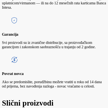
uplatnicom/virmanom — ili na do 12 mesečnih rata karticama Banca
Intesa.
Garancija
Svi proizvodi su iz zvanične distribucije, sa proizvođačkom
garancijom i zakonskom saobraznošću u trajanju od 2 godine.
Povrat novca
Ako se predomislite, porudžbinu možete vratiti u roku od 14 dana
od prijema, bez navođenja razloga - novac vraćamo u celosti.
Slični proizvodi