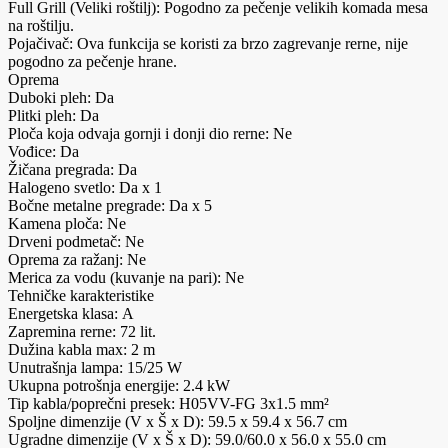
Full Grill (Veliki roštilj): Pogodno za pečenje velikih komada mesa
na roštilju.
Pojačivač: Ova funkcija se koristi za brzo zagrevanje rerne, nije
pogodno za pečenje hrane.
Oprema
Duboki pleh: Da
Plitki pleh: Da
Ploča koja odvaja gornji i donji dio rerne: Ne
Vođice: Da
Žičana pregrada: Da
Halogeno svetlo: Da x 1
Bočne metalne pregrade: Da x 5
Kamena ploča: Ne
Drveni podmetač: Ne
Oprema za ražanj: Ne
Merica za vodu (kuvanje na pari): Ne
Tehničke karakteristike
Energetska klasa: A
Zapremina rerne: 72 lit.
Dužina kabla max: 2 m
Unutrašnja lampa: 15/25 W
Ukupna potrošnja energije: 2.4 kW
Tip kabla/poprečni presek: H05VV-FG 3x1.5 mm²
Spoljne dimenzije (V x Š x D): 59.5 x 59.4 x 56.7 cm
Ugradne dimenzije (V x Š x D): 59.0/60.0 x 56.0 x 55.0 cm