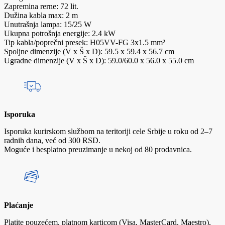
Zapremina rerne: 72 lit.
Dužina kabla max: 2 m
Unutrašnja lampa: 15/25 W
Ukupna potrošnja energije: 2.4 kW
Tip kabla/poprečni presek: H05VV-FG 3x1.5 mm²
Spoljne dimenzije (V x Š x D): 59.5 x 59.4 x 56.7 cm
Ugradne dimenzije (V x Š x D): 59.0/60.0 x 56.0 x 55.0 cm
Isporuka
Isporuka kurirskom službom na teritoriji cele Srbije u roku od 2–7
radnih dana, već od 300 RSD.
Moguće i besplatno preuzimanje u nekoj od 80 prodavnica.
Plaćanje
Platite pouzećem, platnom karticom (Visa, MasterCard, Maestro),