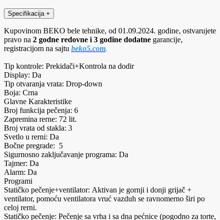
Specifikacija
+
Kupovinom BEKO bele tehnike, od 01.09.2024. godine, ostvarujete
pravo na
2 godne redovne i 3 godine dodatne
garancije,
registracijom na sajtu
beko5.com
.
Tip kontrole: Prekidači+Kontrola na dodir
Display: Da
Tip otvaranja vrata: Drop-down
Boja: Crna
Glavne Karakteristike
Broj funkcija pečenja: 6
Zapremina rerne: 72 lit.
Broj vrata od stakla: 3
Svetlo u rerni: Da
Bočne pregrade: 5
Sigurnosno zaključavanje programa: Da
Tajmer: Da
Alarm: Da
Programi
Statičko pečenje+ventilator: Aktivan je gornji i donji grijač +
ventilator, pomoću ventilatora vruć vazduh se ravnomerno širi po
celoj rerni.
Statičko pečenje: Pečenje sa vrha i sa dna pećnice (pogodno za torte,