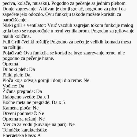
peciva, kolače, musaku). Pogodno za pečenje sa jednim plehom.
Donje zagrevanje: Aktivan je donji grejač, pogodno za picu i da
zapečete jelo odozdo. Ovu funkciju takođe možete koristiti za
paročišćenje.
Niski grill + ventilator: Vruć vazduh zagrejan tokom funkcije malog
grila brzo se raspoređuje u rerni ventilatorom. Pogodan za grilovanje
malih količina.
Full Grill (Veliki roštilj): Pogodno za pečenje velikih komada mesa
na roštilju.
Pojačivač: Ova funkcija se koristi za brzo zagrevanje rerne, nije
pogodno za pečenje hrane.
Oprema
Duboki pleh: Da
Plitki pleh: Da
Ploča koja odvaja gornji i donji dio rerne: Ne
Vođice: Da
Žičana pregrada: Da
Halogeno svetlo: Da x 1
Bočne metalne pregrade: Da x 5
Kamena ploča: Ne
Drveni podmetač: Ne
Oprema za ražanj: Ne
Merica za vodu (kuvanje na pari): Ne
Tehničke karakteristike
Energetska klasa: A