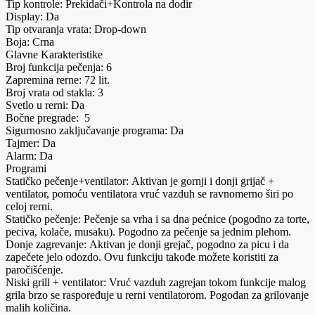
Tip kontrole: Prekidači+Kontrola na dodir
Display: Da
Tip otvaranja vrata: Drop-down
Boja: Crna
Glavne Karakteristike
Broj funkcija pečenja: 6
Zapremina rerne: 72 lit.
Broj vrata od stakla: 3
Svetlo u rerni: Da
Bočne pregrade: 5
Sigurnosno zaključavanje programa: Da
Tajmer: Da
Alarm: Da
Programi
Statičko pečenje+ventilator: Aktivan je gornji i donji grijač +
ventilator, pomoću ventilatora vruć vazduh se ravnomerno širi po
celoj rerni.
Statičko pečenje: Pečenje sa vrha i sa dna pećnice (pogodno za torte,
peciva, kolače, musaku). Pogodno za pečenje sa jednim plehom.
Donje zagrevanje: Aktivan je donji grejač, pogodno za picu i da
zapečete jelo odozdo. Ovu funkciju takođe možete koristiti za
paročišćenje.
Niski grill + ventilator: Vruć vazduh zagrejan tokom funkcije malog
grila brzo se raspoređuje u rerni ventilatorom. Pogodan za grilovanje
malih količina.