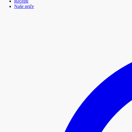
Recepti
Naše priče