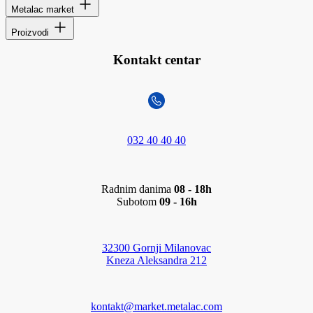
Metalac market
Proizvodi
Kontakt centar
032 40 40 40
Radnim danima
08 - 18h
Subotom
09 - 16h
32300 Gornji Milanovac
Kneza Aleksandra 212
kontakt@market.metalac.com