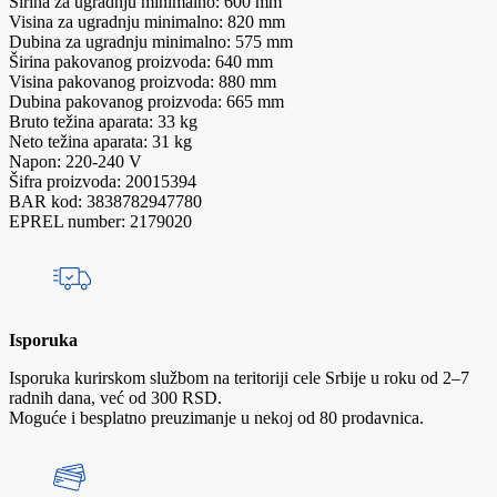
Širina za ugradnju minimalno: 600 mm
Visina za ugradnju minimalno: 820 mm
Dubina za ugradnju minimalno: 575 mm
Širina pakovanog proizvoda: 640 mm
Visina pakovanog proizvoda: 880 mm
Dubina pakovanog proizvoda: 665 mm
Bruto težina aparata: 33 kg
Neto težina aparata: 31 kg
Napon: 220-240 V
Šifra proizvoda: 20015394
BAR kod: 3838782947780
EPREL number: 2179020
Isporuka
Isporuka kurirskom službom na teritoriji cele Srbije u roku od 2–7
radnih dana, već od 300 RSD.
Moguće i besplatno preuzimanje u nekoj od 80 prodavnica.