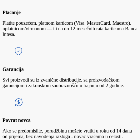
Plaćanje
Platite pouzećem, platnom karticom (Visa, MasterCard, Maestro),
uplatnicom/virmanom — ili na do 12 mesečnih rata karticama Banca
Intesa.
Garancija
Svi proizvodi su iz zvanične distribucije, sa proizvođačkom
garancijom i zakonskom saobraznošću u trajanju od 2 godine.
Povrat novca
Ako se predomislite, porudžbinu možete vratiti u roku od 14 dana
od prijema, bez navođenja razloga - novac vraćamo u celosti.