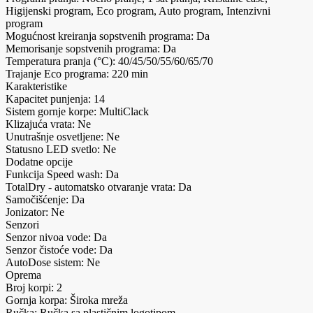
Higijenski program, Eco program, Auto program, Intenzivni
program
Mogućnost kreiranja sopstvenih programa: Da
Memorisanje sopstvenih programa: Da
Temperatura pranja (°C): 40/45/50/55/60/65/70
Trajanje Eco programa: 220 min
Karakteristike
Kapacitet punjenja: 14
Sistem gornje korpe: MultiClack
Klizajuća vrata: Ne
Unutrašnje osvetljene: Ne
Statusno LED svetlo: Ne
Dodatne opcije
Funkcija Speed wash: Da
TotalDry - automatsko otvaranje vrata: Da
Samočišćenje: Da
Jonizator: Ne
Senzori
Senzor nivoa vode: Da
Senzor čistoće vode: Da
AutoDose sistem: Ne
Oprema
Broj korpi: 2
Gornja korpa: Široka mreža
Ručka: Ručka sa plastičnim logotipom