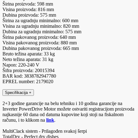
Širina proizvoda: 598 mm
Visina proizvoda: 816 mm
Dubina proizvoda: 575 mm
Širina za ugradnju minimalno: 600 mm
Visina za ugradnju minimalno: 820 mm
Dubina za ugradnju minimalno: 575 mm
Širina pakovanog proizvoda: 640 mm
Visina pakovanog proizvoda: 880 mm
Dubina pakovanog proizvoda: 665 mm
Bruto težina aparata: 33 kg
Neto težina aparata: 31 kg
Napon: 220-240 V
Šifra proizvoda: 20015394
BAR kod: 3838782947780
EPREL number: 2179020
Specifikacija
+
2+3 godine garancije na belu tehniku i 10 godina garancije na
Inverter PowerDrive Motor možete ostvariti registracijom proizvoda
najkasnije 60 dana od datuma kupovine koji stoji na fiskalnom
računu, i to klikom na
link
.
MultiClack sistem - Prilagođen svakoj šerpi
TotalDry - Perfect dry dishes