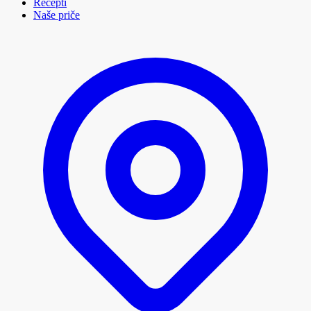
Recepti
Naše priče