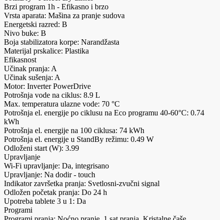
Brzi program 1h - Efikasno i brzo
Vrsta aparata: Mašina za pranje sudova
Energetski razred: B
Nivo buke: B
Boja stabilizatora korpe: Narandžasta
Materijal prskalice: Plastika
Efikasnost
Učinak pranja: A
Učinak sušenja: A
Motor: Inverter PowerDrive
Potrošnja vode na ciklus: 8.9 L
Max. temperatura ulazne vode: 70 °C
Potrošnja el. energije po ciklusu na Eco programu 40-60°C: 0.74
kWh
Potrošnja el. energije na 100 ciklusa: 74 kWh
Potrošnja el. energije u StandBy režimu: 0.49 W
Odloženi start (W): 3.99
Upravljanje
Wi-Fi upravljanje: Da, integrisano
Upravljanje: Na dodir - touch
Indikator završetka pranja: Svetlosni-zvučni signal
Odložen početak pranja: Do 24 h
Upotreba tablete 3 u 1: Da
Programi
Programi pranja: Noćno pranje, 1 sat pranja, Kristalne čaše,