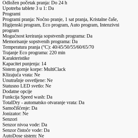
Odložen početak pranja: Do 24 h
Upotreba tablete 3 u 1: Da
Programi
Programi pranja: Noćno pranje, 1 sat pranja, Kristalne čaše,
Higijenski program, Eco program, Auto program, Intenzivni
program
Mogućnost kreiranja sopstvenih programa: Da
Memorisanje sopstvenih programa: Da
Temperatura pranja (°C): 40/45/50/55/60/65/70
Trajanje Eco programa: 220 min
Karakteristike
Kapacitet punjenja: 14
Sistem gornje korpe: MultiClack
Klizajuća vrata: Ne
Unutrašnje osvetljene: Ne
Statusno LED svetlo: Ne
Dodatne opcije
Funkcija Speed wash: Da
TotalDry - automatsko otvaranje vrata: Da
Samočišćenje: Da
Jonizator: Ne
Senzori
Senzor nivoa vode: Da
Senzor čistoće vode: Da
AutoDose sistem: Ne