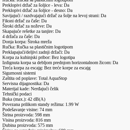
Preklopivi držač za šoljice - leva: Da
Preklopivi držač za šoljice - desno: Da
Savijajući / razdvajajući držač za šolje na levoj strani: Da
Fiksni držač za čaše: Da
Široki držač za noževe: Da
Skapajuće rešetke za tanjire: Da
4 držača za čaše: Da
Donja korpa: Široka mreža
Ručka: Ručka sa plastičnim logotipom
Preklapajući/deljivi zadnji držači: Da
Korpa za kuhinjski pribor: Bez logotipa
Izdignuta korpa sa debljom prednjom horizontalnom žicom: Da
Treća korpa za escajg: Bez treće korpe za escajg
Sigurnosni sistemi
Zaštita od poplave: Total AquaStop
Servisna dijagnostika: Da
Materijal kade: Nerđajući čelik
Tehnički podaci
Buka (max.): 42 dB(A)
Povezana prilikom standy režima: 1.99 W
Podešavanje visine: 74 mm
Širina proizvoda: 598 mm
Visina proizvoda: 816 mm
Dubina proizvoda: 575 mm