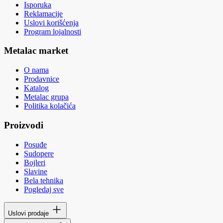
Isporuka
Reklamacije
Uslovi korišćenja
Program lojalnosti
Metalac market
O nama
Prodavnice
Katalog
Metalac grupa
Politika kolačića
Proizvodi
Posuđe
Sudopere
Bojleri
Slavine
Bela tehnika
Pogledaj sve
Uslovi prodaje