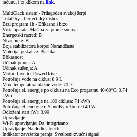
računu, i to klikom na
link
.
MultiClack sistem - Prilagođen svakoj šerpi
TotalDry - Perfect dry dishes
Brzi program 1h - Efikasno i brzo
Vrsta aparata: Mašina za pranje sudova
Energetski razred: B
Nivo buke: B
Boja stabilizatora korpe: Narandžasta
Materijal prskalice: Plastika
Efikasnost
Učinak pranja: A
Učinak sušenja: A
Motor: Inverter PowerDrive
Potrošnja vode na ciklus: 8.9 L
Max. temperatura ulazne vode: 70 °C
Potrošnja el. energije po ciklusu na Eco programu 40-60°C: 0.74
kWh
Potrošnja el. energije na 100 ciklusa: 74 kWh
Potrošnja el. energije u StandBy režimu: 0.49 W
Odloženi start (W): 3.99
Upravljanje
Wi-Fi upravljanje: Da, integrisano
Upravljanje: Na dodir - touch
Indikator završetka pranja: Svetlosni-zvučni signal