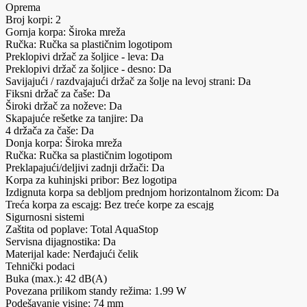
Oprema
Broj korpi: 2
Gornja korpa: Široka mreža
Ručka: Ručka sa plastičnim logotipom
Preklopivi držač za šoljice - leva: Da
Preklopivi držač za šoljice - desno: Da
Savijajući / razdvajajući držač za šolje na levoj strani: Da
Fiksni držač za čaše: Da
Široki držač za noževe: Da
Skapajuće rešetke za tanjire: Da
4 držača za čaše: Da
Donja korpa: Široka mreža
Ručka: Ručka sa plastičnim logotipom
Preklapajući/deljivi zadnji držači: Da
Korpa za kuhinjski pribor: Bez logotipa
Izdignuta korpa sa debljom prednjom horizontalnom žicom: Da
Treća korpa za escajg: Bez treće korpe za escajg
Sigurnosni sistemi
Zaštita od poplave: Total AquaStop
Servisna dijagnostika: Da
Materijal kade: Nerđajući čelik
Tehnički podaci
Buka (max.): 42 dB(A)
Povezana prilikom standy režima: 1.99 W
Podešavanje visine: 74 mm