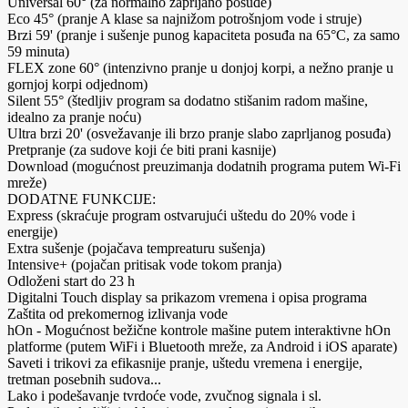
Universal 60° (za normalno zaprljano posuđe)
Eco 45° (pranje A klase sa najnižom potrošnjom vode i struje)
Brzi 59' (pranje i sušenje punog kapaciteta posuđa na 65°C, za samo
59 minuta)
FLEX zone 60° (intenzivno pranje u donjoj korpi, a nežno pranje u
gornjoj korpi odjednom)
Silent 55° (štedljiv program sa dodatno stišanim radom mašine,
idealno za pranje noću)
Ultra brzi 20' (osvežavanje ili brzo pranje slabo zaprljanog posuđa)
Pretpranje (za sudove koji će biti prani kasnije)
Download (mogućnost preuzimanja dodatnih programa putem Wi-Fi
mreže)
DODATNE FUNKCIJE:
Express (skraćuje program ostvarujući uštedu do 20% vode i
energije)
Extra sušenje (pojačava tempreaturu sušenja)
Intensive+ (pojačan pritisak vode tokom pranja)
Odloženi start do 23 h
Digitalni Touch display sa prikazom vremena i opisa programa
Zaštita od prekomernog izlivanja vode
hOn - Mogućnost bežične kontrole mašine putem interaktivne hOn
platforme (putem WiFi i Bluetooth mreže, za Android i iOS aparate)
Saveti i trikovi za efikasnije pranje, uštedu vremena i energije,
tretman posebnih sudova...
Lako i podešavanje tvrdoće vode, zvučnog signala i sl.