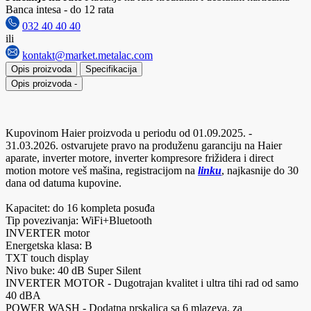
Banca intesa - do 12 rata
032 40 40 40
ili
kontakt@market.metalac.com
Opis proizvoda
Specifikacija
Opis proizvoda
-
Kupovinom Haier proizvoda u periodu od 01.09.2025. -
31.03.2026. ostvarujete pravo na produženu garanciju na Haier
aparate, inverter motore, inverter kompresore frižidera i direct
motion motore veš mašina, registracijom na
linku
, najkasnije do 30
dana od datuma kupovine.
Kapacitet: do 16 kompleta posuđa
Tip povezivanja: WiFi+Bluetooth
INVERTER motor
Energetska klasa: B
TXT touch display
Nivo buke: 40 dB Super Silent
INVERTER MOTOR - Dugotrajan kvalitet i ultra tihi rad od samo
40 dBA
POWER WASH - Dodatna prskalica sa 6 mlazeva, za