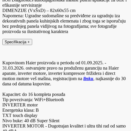
efikasnije servisiranje
DIMENZIJE (VxŠxD) – 82x60x55 cm
Napomena: Ugradne sudomašine su predviđene za ugradnju iza
dekorativnih panela kuhinjskih elemenata i zbog toga se isporučuju
bez prednjeg panela vidljivog na fotografijama; sve fotografije
proizvoda su ilustrativnog karaktera
Specifikacija
+
Kupovinom Haier proizvoda u periodu od 01.09.2025. -
31.03.2026. ostvarujete pravo na produženu garanciju na Haier
aparate, inverter motore, inverter kompresore frižidera i direct
motion motore veš mašina, registracijom na
linku
, najkasnije do 30
dana od datuma kupovine.
Kapacitet: do 16 kompleta posuđa
Tip povezivanja: WiFi+Bluetooth
INVERTER motor
Energetska klasa: B
TXT touch display
Nivo buke: 40 dB Super Silent
INVERTER MOTOR - Dugotrajan kvalitet i ultra tihi rad od samo