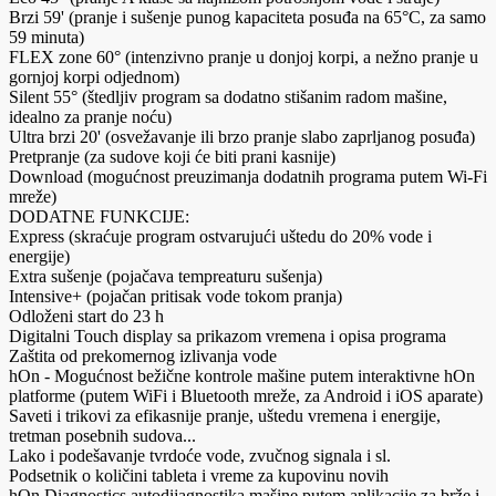
Brzi 59' (pranje i sušenje punog kapaciteta posuđa na 65°C, za samo
59 minuta)
FLEX zone 60° (intenzivno pranje u donjoj korpi, a nežno pranje u
gornjoj korpi odjednom)
Silent 55° (štedljiv program sa dodatno stišanim radom mašine,
idealno za pranje noću)
Ultra brzi 20' (osvežavanje ili brzo pranje slabo zaprljanog posuđa)
Pretpranje (za sudove koji će biti prani kasnije)
Download (mogućnost preuzimanja dodatnih programa putem Wi-Fi
mreže)
DODATNE FUNKCIJE:
Express (skraćuje program ostvarujući uštedu do 20% vode i
energije)
Extra sušenje (pojačava tempreaturu sušenja)
Intensive+ (pojačan pritisak vode tokom pranja)
Odloženi start do 23 h
Digitalni Touch display sa prikazom vremena i opisa programa
Zaštita od prekomernog izlivanja vode
hOn - Mogućnost bežične kontrole mašine putem interaktivne hOn
platforme (putem WiFi i Bluetooth mreže, za Android i iOS aparate)
Saveti i trikovi za efikasnije pranje, uštedu vremena i energije,
tretman posebnih sudova...
Lako i podešavanje tvrdoće vode, zvučnog signala i sl.
Podsetnik o količini tableta i vreme za kupovinu novih
hOn Diagnostics autodijagnostika mašine putem aplikacije za brže i