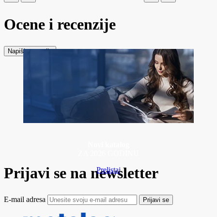
Ocene i recenzije
Napiši recenziju
Novi katalog
ZA 2026 GODINU
Prijavi se na newsletter
Prelistaj
E-mail adresa
Prijavi se