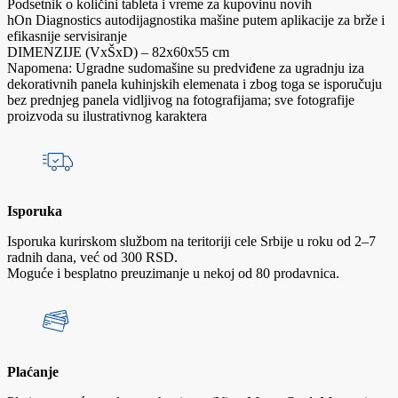
Podsetnik o količini tableta i vreme za kupovinu novih
hOn Diagnostics autodijagnostika mašine putem aplikacije za brže i
efikasnije servisiranje
DIMENZIJE (VxŠxD) – 82x60x55 cm
Napomena: Ugradne sudomašine su predviđene za ugradnju iza
dekorativnih panela kuhinjskih elemenata i zbog toga se isporučuju
bez prednjeg panela vidljivog na fotografijama; sve fotografije
proizvoda su ilustrativnog karaktera
Isporuka
Isporuka kurirskom službom na teritoriji cele Srbije u roku od 2–7
radnih dana, već od 300 RSD.
Moguće i besplatno preuzimanje u nekoj od 80 prodavnica.
Plaćanje