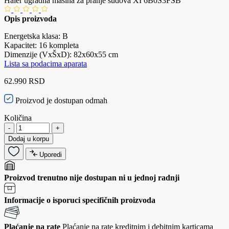
Haier ugradna mašina za pranje sudova XI 6B0S3FSB
Opis proizvoda
Energetska klasa: B
Kapacitet: 16 kompleta
Dimenzije (VxŠxD): 82x60x55 cm
Lista sa podacima aparata
62.990 RSD
Proizvod je dostupan odmah
Količina
-
+
Dodaj u korpu
Uporedi
Proizvod trenutno nije dostupan ni u jednoj radnji
Informacije o isporuci specifičnih proizvoda
Plaćanje na rate
Plaćanje na rate kreditnim i debitnim karticama