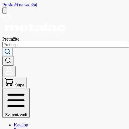
Preskoči na sadržaj
Pretražite
Korpa
Svi proizvodi
Katalog