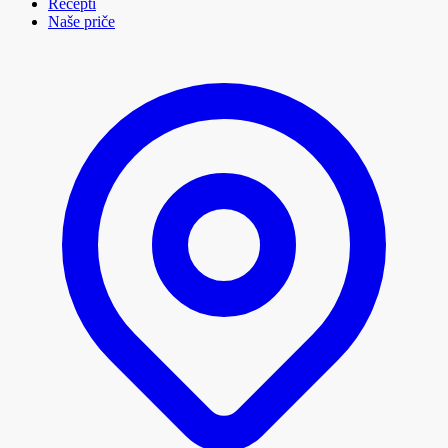
Recepti
Naše priče