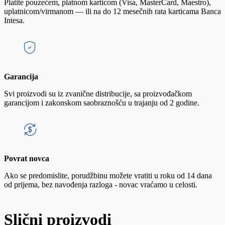
Platite pouzećem, platnom karticom (Visa, MasterCard, Maestro),
uplatnicom/virmanom — ili na do 12 mesečnih rata karticama Banca
Intesa.
Garancija
Svi proizvodi su iz zvanične distribucije, sa proizvođačkom
garancijom i zakonskom saobraznošću u trajanju od 2 godine.
Povrat novca
Ako se predomislite, porudžbinu možete vratiti u roku od 14 dana
od prijema, bez navođenja razloga - novac vraćamo u celosti.
Slični proizvodi