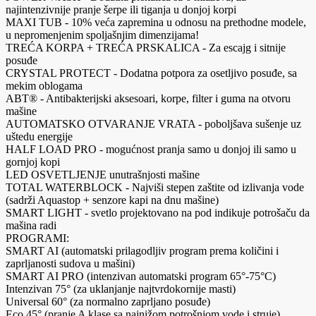
najintenzivnije pranje šerpe ili tiganja u donjoj korpi
MAXI TUB - 10% veća zapremina u odnosu na prethodne modele,
u nepromenjenim spoljašnjim dimenzijama!
TREĆA KORPA + TREĆA PRSKALICA - Za escajg i sitnije
posuđe
CRYSTAL PROTECT - Dodatna potpora za osetljivo posuđe, sa
mekim oblogama
ABT® - Antibakterijski aksesoari, korpe, filter i guma na otvoru
mašine
AUTOMATSKO OTVARANJE VRATA - poboljšava sušenje uz
uštedu energije
HALF LOAD PRO - mogućnost pranja samo u donjoj ili samo u
gornjoj kopi
LED OSVETLJENJE unutrašnjosti mašine
TOTAL WATERBLOCK - Najviši stepen zaštite od izlivanja vode
(sadrži Aquastop + senzore kapi na dnu mašine)
SMART LIGHT - svetlo projektovano na pod indikuje potrošaču da
mašina radi
PROGRAMI:
SMART AI (automatski prilagodljiv program prema količini i
zaprljanosti sudova u mašini)
SMART AI PRO (intenzivan automatski program 65°-75°C)
Intenzivan 75° (za uklanjanje najtvrdokornije masti)
Universal 60° (za normalno zaprljano posuđe)
Eco 45° (pranje A klase sa najnižom potrošnjom vode i struje)