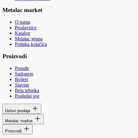
Metalac market
O nama
Prodavnice
Katalog
Metalac grupa
Politika kolačića
Proizvodi
Posuđe
Sudopere
Bojleri
Slavine
Bela tehnika
Pogledaj sve
Uslovi prodaje
Metalac market
Proizvodi