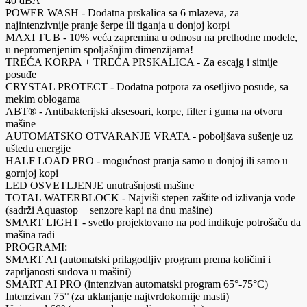
40 dBA
POWER WASH - Dodatna prskalica sa 6 mlazeva, za
najintenzivnije pranje šerpe ili tiganja u donjoj korpi
MAXI TUB - 10% veća zapremina u odnosu na prethodne modele,
u nepromenjenim spoljašnjim dimenzijama!
TREĆA KORPA + TREĆA PRSKALICA - Za escajg i sitnije
posuđe
CRYSTAL PROTECT - Dodatna potpora za osetljivo posuđe, sa
mekim oblogama
ABT® - Antibakterijski aksesoari, korpe, filter i guma na otvoru
mašine
AUTOMATSKO OTVARANJE VRATA - poboljšava sušenje uz
uštedu energije
HALF LOAD PRO - mogućnost pranja samo u donjoj ili samo u
gornjoj kopi
LED OSVETLJENJE unutrašnjosti mašine
TOTAL WATERBLOCK - Najviši stepen zaštite od izlivanja vode
(sadrži Aquastop + senzore kapi na dnu mašine)
SMART LIGHT - svetlo projektovano na pod indikuje potrošaču da
mašina radi
PROGRAMI:
SMART AI (automatski prilagodljiv program prema količini i
zaprljanosti sudova u mašini)
SMART AI PRO (intenzivan automatski program 65°-75°C)
Intenzivan 75° (za uklanjanje najtvrdokornije masti)