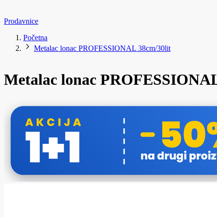
Prodavnice
Početna
Metalac lonac PROFESSIONAL 38cm/30lit
Metalac lonac PROFESSIONAL 