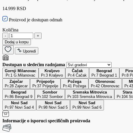
14.999 RSD
Proizvod je dostupan odmah
Količina
-
+
Dodaj u korpu
Uporedi
Dostupan u sledećim radnjama
Gornji Milanovac
Kraljevo
Čačak
Beograd
Piro
Pr.1 G.Milanovac
Pr.3 Kraljevo
Pr.4 Čačak
Pr.7 Beograd 1
Pr.8 Pi
Zaječar
Prijepolje
Požega
Obrenovac
M
Pr.28 Zajecar
Pr.37 Prijepolje
Pr.41 Požega
Pr.42 Obrenovac
Pr.4
Beograd
Sombor
Sremska Mitrovica
Stara
Pr.86 Beograd 9
Pr.102 Sombor
Pr.103 Sremska Mitrovica
Pr.104 S
Novi Sad
Novi Sad
Novi Sad
Pr.97 Novi Sad 4
Pr.98 Novi Sad 5
Pr.99 Novi Sad 6
Informacije o isporuci specifičnih proizvoda