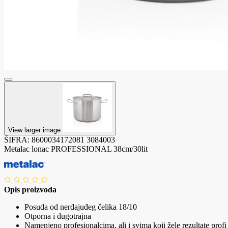
View larger image
ŠIFRA:
8600034172081
3084003
Metalac lonac PROFESSIONAL 38cm/30lit
Opis proizvoda
Posuda od nerđajuđeg čelika 18/10
Otporna i dugotrajna
Namenjeno profesionalcima, ali i svima koji žele rezultate prof