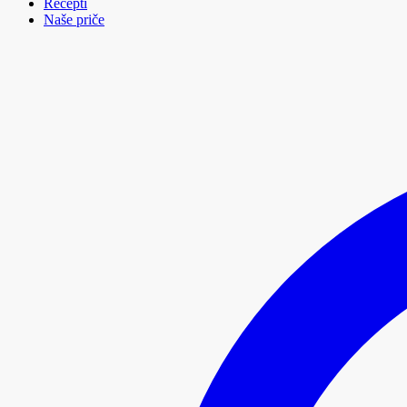
Recepti
Naše priče