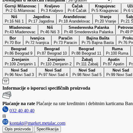
Gornji Milanovac
Kraljevo
Čačak
Kragujevac
Už
Pr.2 G.Milanovac
Pr.3 Kraljevo
Pr.4 Čačak
Pr.5 Kragujevac
P
Niš
Jagodina
Aranđelovac
Vranje
Šab
Pr.16 Niš 1
Pr.17 Jagodina
Pr.18 Arandelovac
Pr.20 Vranje
Pr.21 
Mladenovac
Niš
Smederevska Palanka
Petrovac
Pr.43 Mladenovac
Pr.46 Niš 3
Pr.48 Smederevska Palanka
Pr.49 P
Bor
Ivanjica
Paraćin
Bajina Bašta
Proku
Pr.70 Bor
Pr.72 Ivanjica
Pr.73 Paracin
Pr.75 Bajina Basta
Pr.76 Pr
Beograd
Beograd
Beograd
Ruma
Pr.86 Beograd 9
Pr.87 Beograd 10
Pr.88 Beograd 11
Pr.100 Ruma
Zrenjanin
Zrenjanin
Žabalj
Apatin
Pr.109 Zrenjanin 1
Pr.110 Zrenjanin 2
Pr.111 Žabalj
Pr.87 Apatin
Pr
Novi Sad
Novi Sad
Novi Sad
Novi Sad
Pr.96 Novi Sad 3
Pr.97 Novi Sad 4
Pr.98 Novi Sad 5
Pr.99 Novi Sad
Informacije o isporuci specifičnih proizvoda
Plaćanje na rate
Plaćanje na rate kreditnim i debitnim karticama Banc
032 40 40 40
ili
kontakt@market.metalac.com
Opis proizvoda
Specifikacija