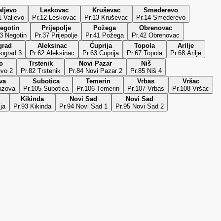
aljevo
Leskovac
Kruševac
Smederevo
1 Valjevo
Pr.12 Leskovac
Pr.13 Kruševac
Pr.14 Smederevo
egotin
Prijepolje
Požega
Obrenovac
3 Negotin
Pr.37 Prijepolje
Pr.41 Požega
Pr.42 Obrenovac
grad
Aleksinac
Ćuprija
Topola
Arilje
eograd 3
Pr.62 Aleksinac
Pr.63 Cuprija
Pr.67 Topola
Pr.68 Arilje
o
Trstenik
Novi Pazar
Niš
evo 2
Pr.82 Trstenik
Pr.84 Novi Pazar 2
Pr.85 Niš 4
va
Subotica
Temerin
Vrbas
Vršac
azova
Pr.105 Subotica
Pr.106 Temerin
Pr.107 Vrbas
Pr.108 Vršac
Kikinda
Novi Sad
Novi Sad
ija
Pr.93 Kikinda
Pr.94 Novi Sad 1
Pr.95 Novi Sad 2