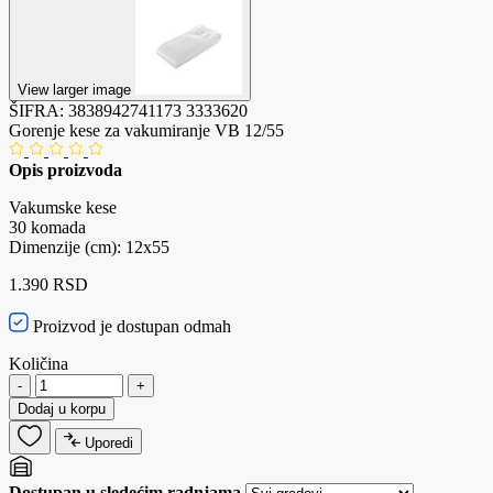
View larger image
ŠIFRA:
3838942741173
3333620
Gorenje kese za vakumiranje VB 12/55
Opis proizvoda
Vakumske kese
30 komada
Dimenzije (cm): 12x55
1.390 RSD
Proizvod je dostupan odmah
Količina
-
+
Dodaj u korpu
Uporedi
Dostupan u sledećim radnjama