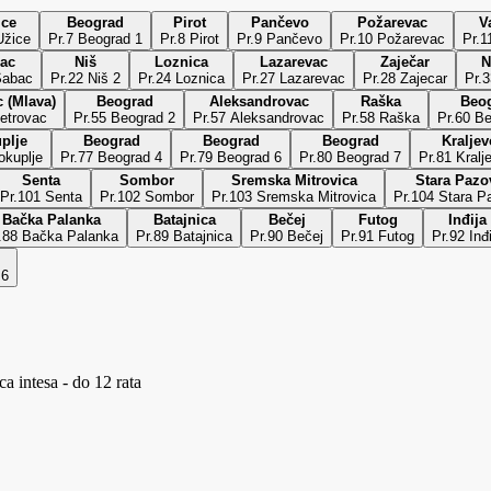
ice
Beograd
Pirot
Pančevo
Požarevac
V
r.6 Užice
Pr.7 Beograd 1
Pr.8 Pirot
Pr.9 Pančevo
Pr.10 Požarevac
Pr.1
ac
Niš
Loznica
Lazarevac
Zaječar
N
Šabac
Pr.22 Niš 2
Pr.24 Loznica
Pr.27 Lazarevac
Pr.28 Zajecar
Pr.3
 (Mlava)
Beograd
Aleksandrovac
Raška
Beo
etrovac
Pr.55 Beograd 2
Pr.57 Aleksandrovac
Pr.58 Raška
Pr.60 B
plje
Beograd
Beograd
Beograd
Kraljev
okuplje
Pr.77 Beograd 4
Pr.79 Beograd 6
Pr.80 Beograd 7
Pr.81 Kralj
Senta
Sombor
Sremska Mitrovica
Stara Pazo
Pr.101 Senta
Pr.102 Sombor
Pr.103 Sremska Mitrovica
Pr.104 Stara P
Bačka Palanka
Batajnica
Bečej
Futog
Inđija
.88 Bačka Palanka
Pr.89 Batajnica
Pr.90 Bečej
Pr.91 Futog
Pr.92 Inđ
 6
a intesa - do 12 rata