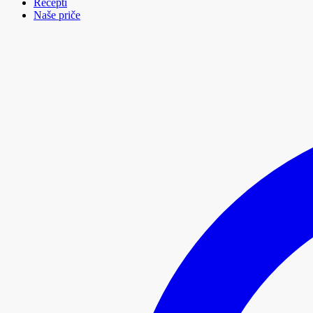
Recepti
Naše priče