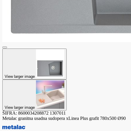
View larger image
View larger image
ŠIFRA:
8600034208872
1307011
Metalac granitna usadna sudopera xLinea Plus grafit 780x500 Ø90