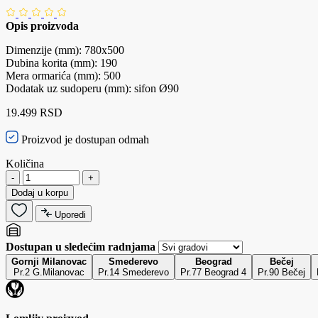
Opis proizvoda
Dimenzije (mm): 780x500
Dubina korita (mm): 190
Mera ormarića (mm): 500
Dodatak uz sudoperu (mm): sifon Ø90
19.499 RSD
Proizvod je dostupan odmah
Količina
-
+
Dodaj u korpu
Uporedi
Dostupan u sledećim radnjama
Gornji Milanovac
Smederevo
Beograd
Bečej
Pr.2 G.Milanovac
Pr.14 Smederevo
Pr.77 Beograd 4
Pr.90 Bečej