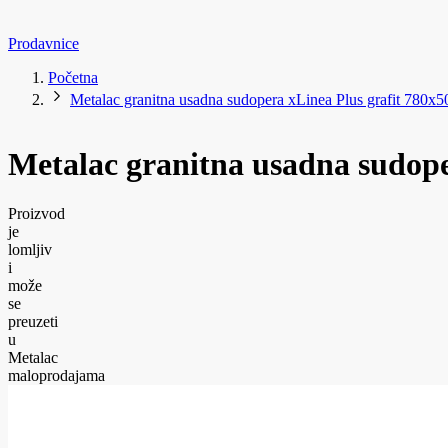
Prodavnice
Početna
Metalac granitna usadna sudopera xLinea Plus grafit 780x
Metalac granitna usadna sudope
Proizvod
je
lomljiv
i
može
se
preuzeti
u
Metalac
maloprodajama