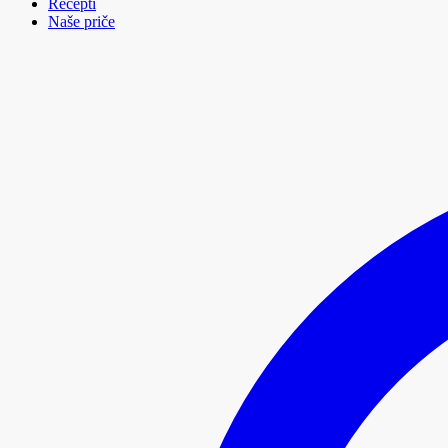
Recepti
Naše priče