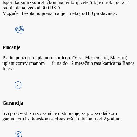
Isporuka kurirskom službom na teritoriji cele Srbije u roku od 2–7
radnih dana, već od 300 RSD.
Moguće i besplatno preuzimanje u nekoj od 80 prodavnica.
Plaćanje
Platite pouzećem, platnom karticom (Visa, MasterCard, Maestro),
uplatnicom/virmanom — ili na do 12 mesečnih rata karticama Banca
Intesa.
Garancija
Svi proizvodi su iz zvanične distribucije, sa proizvođačkom
garancijom i zakonskom saobraznošću u trajanju od 2 godine.