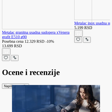
Metalac inox usadna s
5.199 RSD
Metalac granitna usadna sudopera xVenera
grafit E510 ø90
Posebna cena
12.329 RSD
-10%
13.699 RSD
Ocene i recenzije
Napiši recenziju