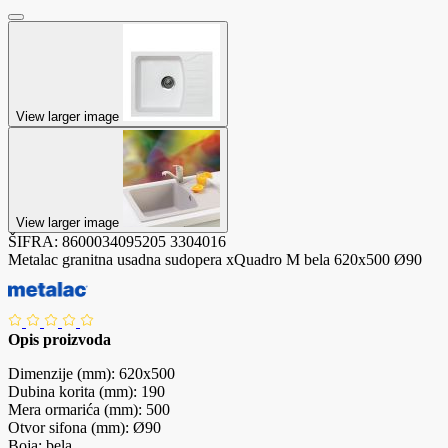
View larger image
View larger image
ŠIFRA:
8600034095205
3304016
Metalac granitna usadna sudopera xQuadro M bela 620x500 Ø90
Opis proizvoda
Dimenzije (mm): 620x500
Dubina korita (mm): 190
Mera ormarića (mm): 500
Otvor sifona (mm): Ø90
Boja: bela