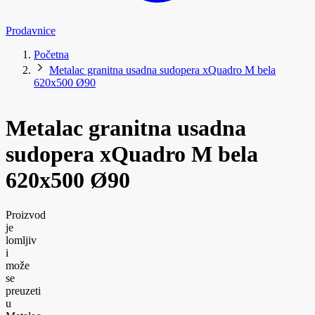
Prodavnice
Početna
Metalac granitna usadna sudopera xQuadro M bela
620x500 Ø90
Metalac granitna usadna
sudopera xQuadro M bela
620x500 Ø90
Proizvod
je
lomljiv
i
može
se
preuzeti
u