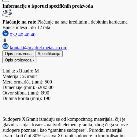
Informacije o isporuci specifičnih proizvoda
Plaćanje na rate
Plaćanje na rate kreditnim i debitnim karticama
Banca intesa - do 12 rata
032 40 40 40
ili
kontakt@market.metalac.com
Opis proizvoda
Specifikacija
Opis proizvoda
-
Linija: xQuadro M
Materijal: xGranit
Mera ormarića (mm): 500
Dimenzije (mm): 620x500
Otvor sifona (mm): Ø90
Dubina korita (mm): 190
Sudopere XGranit izrađuju se od kompozitnog materijala, čiji je
glavni sastojak kvarc - najtvrđi element granita, zbog čega su ove
sudopere poznate i kao “granitne sudopere”. Prirodni materijal
kvarc, koji čini 80% sastava XGranit sudopere, u kontrolisanim