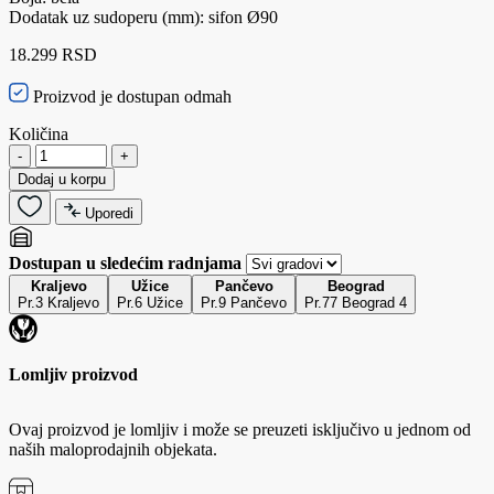
Dodatak uz sudoperu (mm): sifon Ø90
18.299 RSD
Proizvod je dostupan odmah
Količina
-
+
Dodaj u korpu
Uporedi
Dostupan u sledećim radnjama
Kraljevo
Užice
Pančevo
Beograd
Pr.3 Kraljevo
Pr.6 Užice
Pr.9 Pančevo
Pr.77 Beograd 4
Lomljiv proizvod
Ovaj proizvod je lomljiv i može se preuzeti isključivo u jednom od
naših maloprodajnih objekata.