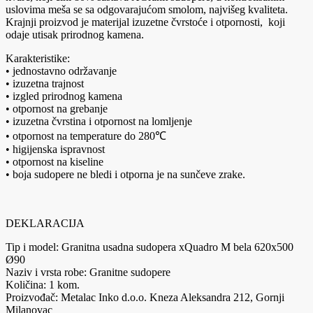
uslovima meša se sa odgovarajućom smolom, najvišeg kvaliteta.
Krajnji proizvod je materijal izuzetne čvrstoće i otpornosti, koji
odaje utisak prirodnog kamena.
Karakteristike:
• jednostavno održavanje
• izuzetna trajnost
• izgled prirodnog kamena
• otpornost na grebanje
• izuzetna čvrstina i otpornost na lomljenje
• otpornost na temperature do 280℃
• higijenska ispravnost
• otpornost na kiseline
• boja sudopere ne bledi i otporna je na sunčeve zrake.
DEKLARACIJA
Tip i model: Granitna usadna sudopera xQuadro M bela 620x500
Ø90
Naziv i vrsta robe: Granitne sudopere
Količina: 1 kom.
Proizvođač: Metalac Inko d.o.o. Kneza Aleksandra 212, Gornji
Milanovac