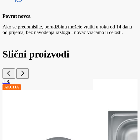
Povrat novca
Ako se predomislite, porudžbinu možete vratiti u roku od 14 dana
od prijema, bez navođenja razloga - novac vraćamo u celosti.
Slični proizvodi
-31.8.
AKCIJA