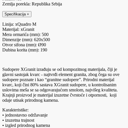
Zemlja porekla: Republika Srbija
Specifikacija
+
Linija: xQuadro M
Materijal: xGranit
Mera ormarića (mm): 500
Dimenzije (mm): 620x500
Otvor sifona (mm): Ø90
Dubina korita (mm): 190
Sudopere XGranit izrađuju se od kompozitnog materijala, čiji je
glavni sastojak kvarc - najtvrđi element granita, zbog čega su ove
sudopere poznate i kao “granitne sudopere”. Prirodni materijal
kvarc, koji čini 80% sastava XGranit sudopere, u kontrolisanim
uslovima meša se sa odgovarajućom smolom, najvišeg kvaliteta.
Krajnji proizvod je materijal izuzetne čvrstoće i otpornosti, koji
odaje utisak prirodnog kamena.
Karakteristike:
• jednostavno održavanje
• izuzetna trajnost
• izgled prirodnog kamena