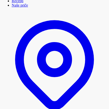
Recepti
Naše priče