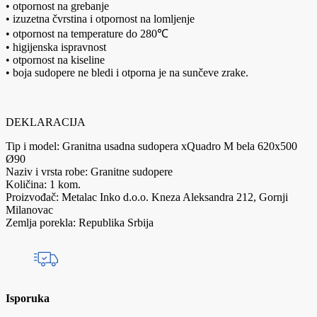
• otpornost na grebanje
• izuzetna čvrstina i otpornost na lomljenje
• otpornost na temperature do 280℃
• higijenska ispravnost
• otpornost na kiseline
• boja sudopere ne bledi i otporna je na sunčeve zrake.
DEKLARACIJA
Tip i model: Granitna usadna sudopera xQuadro M bela 620x500
Ø90
Naziv i vrsta robe: Granitne sudopere
Količina: 1 kom.
Proizvođač: Metalac Inko d.o.o. Kneza Aleksandra 212, Gornji
Milanovac
Zemlja porekla: Republika Srbija
Isporuka