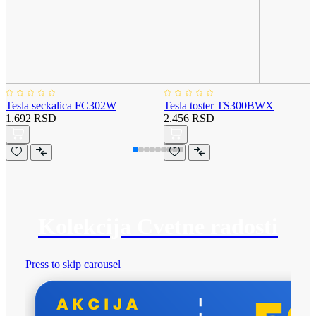
Tesla seckalica FC302W
Tesla toster TS300BWX
1.692 RSD
2.456 RSD
Kolekcija Cvetne radosti
Press to skip carousel