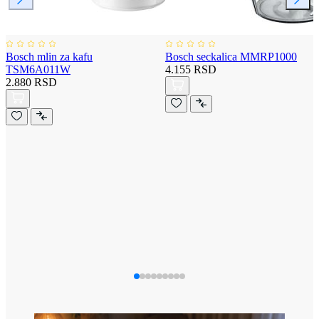
Bosch mlin za kafu
Bosch seckalica MMRP1000
TSM6A011W
4.155 RSD
2.880 RSD