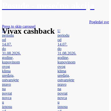
Posuđe - mesečna akcija
Pogledaj sve
Press to skip carousel
Vivax cashback
U
U
periodu
periodu
od
od
14.07.
14.07.
do
do
31.08.2026.
31.08.2026.
godine,
godine,
kupovinom
kupovinom
ovog
ovog
klima
klima
uređaja,
uređaja,
ostvarujete
ostvarujete
pravo
pravo
na
na
povrat
povrat
novca
novca
u
u
iznosu
iznosu