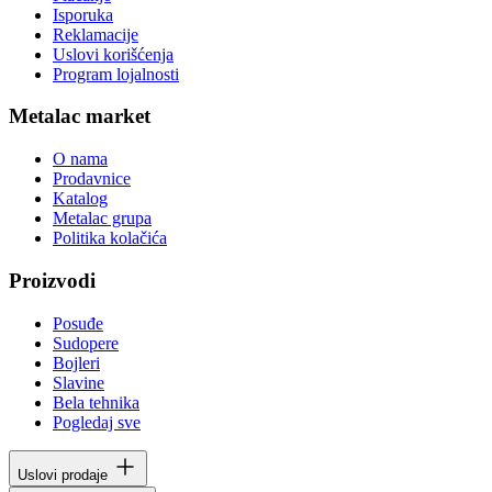
Isporuka
Reklamacije
Uslovi korišćenja
Program lojalnosti
Metalac market
O nama
Prodavnice
Katalog
Metalac grupa
Politika kolačića
Proizvodi
Posuđe
Sudopere
Bojleri
Slavine
Bela tehnika
Pogledaj sve
Uslovi prodaje