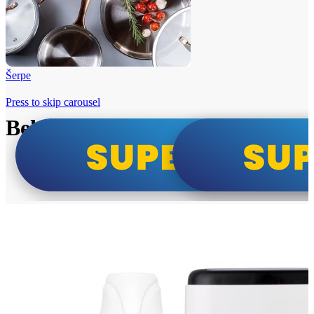
Šerpe
Press to skip carousel
Beko i Tesla super cene