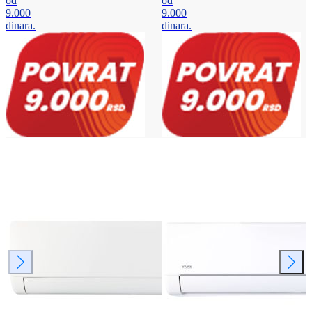
od
od
9.000
9.000
dinara.
dinara.