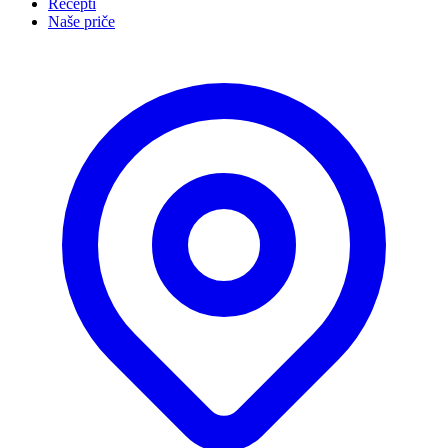
Recepti
Naše priče