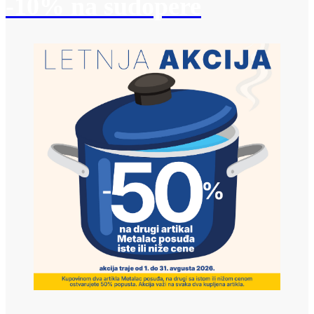
-10% na sudopere