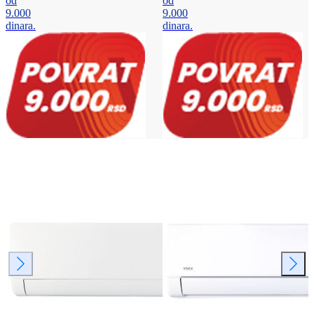
od
od
9.000
9.000
dinara.
dinara.