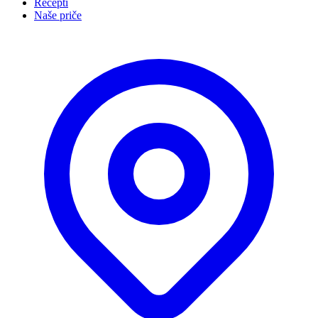
Recepti
Naše priče