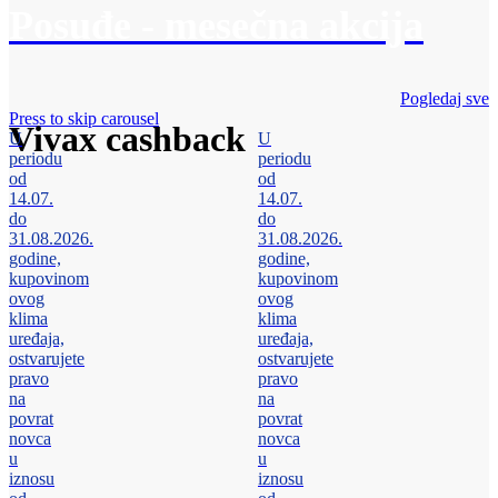
Posuđe - mesečna akcija
Pogledaj sve
Press to skip carousel
Vivax cashback
U
U
periodu
periodu
od
od
14.07.
14.07.
do
do
31.08.2026.
31.08.2026.
godine,
godine,
kupovinom
kupovinom
ovog
ovog
klima
klima
uređaja,
uređaja,
ostvarujete
ostvarujete
pravo
pravo
na
na
povrat
povrat
novca
novca
u
u
iznosu
iznosu