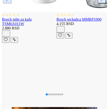
Bosch mlin za kafu
Bosch seckalica MMRP1000
TSM6A011W
4.155 RSD
2.880 RSD