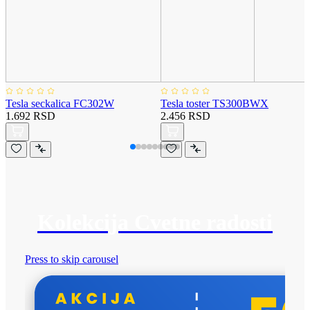
Tesla seckalica FC302W
Tesla toster TS300BWX
1.692 RSD
2.456 RSD
Kolekcija Cvetne radosti
Press to skip carousel