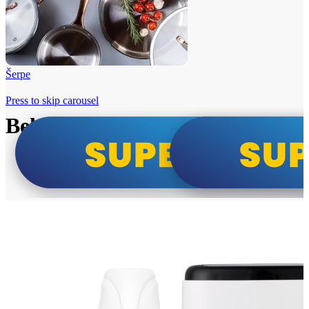
Šerpe
Press to skip carousel
Beko i Tesla super cene