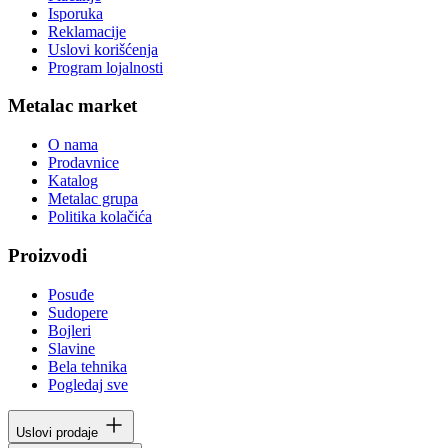
Isporuka
Reklamacije
Uslovi korišćenja
Program lojalnosti
Metalac market
O nama
Prodavnice
Katalog
Metalac grupa
Politika kolačića
Proizvodi
Posuđe
Sudopere
Bojleri
Slavine
Bela tehnika
Pogledaj sve
Uslovi prodaje