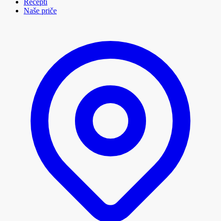
Recepti
Naše priče