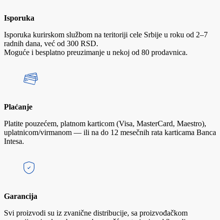
Isporuka
Isporuka kurirskom službom na teritoriji cele Srbije u roku od 2–7
radnih dana, već od 300 RSD.
Moguće i besplatno preuzimanje u nekoj od 80 prodavnica.
Plaćanje
Platite pouzećem, platnom karticom (Visa, MasterCard, Maestro),
uplatnicom/virmanom — ili na do 12 mesečnih rata karticama Banca
Intesa.
Garancija
Svi proizvodi su iz zvanične distribucije, sa proizvođačkom