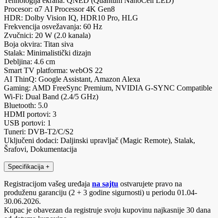
Tehnologija ekrana: QNED (Quantum NanoCell LED)
Procesor: α7 AI Processor 4K Gen8
HDR: Dolby Vision IQ, HDR10 Pro, HLG
Frekvencija osvežavanja: 60 Hz
Zvučnici: 20 W (2.0 kanala)
Boja okvira: Titan siva
Stalak: Minimalistički dizajn
Debljina: 4.6 cm
Smart TV platforma: webOS 22
AI ThinQ: Google Assistant, Amazon Alexa
Gaming: AMD FreeSync Premium, NVIDIA G-SYNC Compatible
Wi-Fi: Dual Band (2.4/5 GHz)
Bluetooth: 5.0
HDMI portovi: 3
USB portovi: 1
Tuneri: DVB-T2/C/S2
Uključeni dodaci: Daljinski upravljač (Magic Remote), Stalak,
Šrafovi, Dokumentacija
Specifikacija
+
Registracijom vašeg uređaja
na sajtu
ostvarujete pravo na
produženu garanciju (2 + 3 godine sigurnosti) u periodu 01.04-
30.06.2026.
Kupac je obavezan da registruje svoju kupovinu najkasnije 30 dana