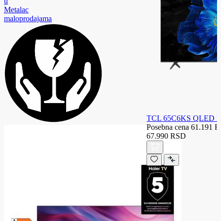
u
Metalac
maloprodajama
TCL 65C6KS QLED 
Posebna cena
61.191 
67.990 RSD