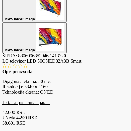
View larger image
View larger image
ŠIFRA:
8806096352946
1413320
LG televizor LED 50QNED82A3B Smart
Opis proizvoda
Dijagonala ekrana: 50 inča
Rezolucija: 3840 x 2160
Tehnologija ekrana: QNED
Lista sa podacima aparata
42.990 RSD
Ušteda
4.299 RSD
38.691 RSD