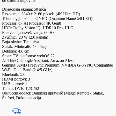
od datuma kupovine.
Dijagonala ekrana: 50 inča
Rezolucija: 3840 x 2160 piksela (4K Ultra HD)
Tehnologija ekrana: QNED (Quantum NanoCell LED)
Procesor: α7 AI Processor 4K Gen8
HDR: Dolby Vision IQ, HDR10 Pro, HLG
Frekvencija osvežavanja: 60 Hz
Zvučnici: 20 W (2.0 kanala)
Boja okvira: Titan siva
Stalak: Minimalistički dizajn
Debljina: 4.6 cm
Smart TV platforma: webOS 22
AI ThinQ: Google Assistant, Amazon Alexa
Gaming: AMD FreeSync Premium, NVIDIA G-SYNC Compatible
Wi-Fi: Dual Band (2.4/5 GHz)
Bluetooth: 5.0
HDMI portovi: 3
USB portovi: 1
Tuneri: DVB-T2/C/S2
Uključeni dodaci: Daljinski upravljač (Magic Remote), Stalak,
Šrafovi, Dokumentacija