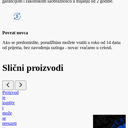
garancijom i zakonskom saobraznošću u trajanju od 2 godine.
Povrat novca
Ako se predomislite, porudžbinu možete vratiti u roku od 14 dana
od prijema, bez navođenja razloga - novac vraćamo u celosti.
Slični proizvodi
Proizvod
je
lomljiv
i
može
se
preuzeti