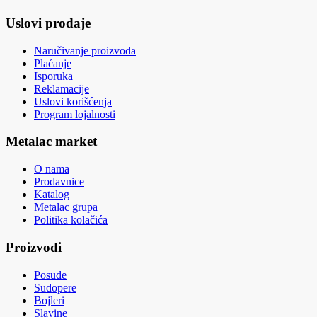
Uslovi prodaje
Naručivanje proizvoda
Plaćanje
Isporuka
Reklamacije
Uslovi korišćenja
Program lojalnosti
Metalac market
O nama
Prodavnice
Katalog
Metalac grupa
Politika kolačića
Proizvodi
Posuđe
Sudopere
Bojleri
Slavine