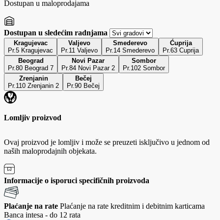
Dostupan u maloprodajama
Dostupan u sledećim radnjama
Kragujevac
Valjevo
Smederevo
Ćuprija
Pr.5 Kragujevac
Pr.11 Valjevo
Pr.14 Smederevo
Pr.63 Cuprija
Beograd
Novi Pazar
Sombor
Pr.80 Beograd 7
Pr.84 Novi Pazar 2
Pr.102 Sombor
Zrenjanin
Bečej
Pr.110 Zrenjanin 2
Pr.90 Bečej
Lomljiv proizvod
Ovaj proizvod je lomljiv i može se preuzeti isključivo u jednom od
naših maloprodajnih objekata.
Informacije o isporuci specifičnih proizvoda
Plaćanje na rate
Plaćanje na rate kreditnim i debitnim karticama
Banca intesa - do 12 rata