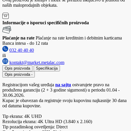
naših maloprodajnih objekata.
Informacije o isporuci specifičnih proizvoda
Plaćanje na rate
Plaćanje na rate kreditnim i debitnim karticama
Banca intesa - do 12 rata
032 40 40 40
ili
kontakt@market.metalac.com
Opis proizvoda
Specifikacija
Opis proizvoda
-
Registracijom vašeg uređaja
na sajtu
ostvarujete pravo na
produženu garanciju (2 + 3 godine sigurnosti) u periodu 01.04 -
30.06.2026.
Kupac je obavezan da registruje svoju kupovinu najkasnije 30 dana
od datuma kupovine.
Tip ekrana: 4K UHD
Rezolucija ekrana: 4K Ultra HD (3.840 x 2.160)
Tip pozadinskog osvetljenja: Direct