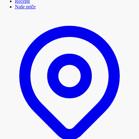
Recepti
Naše priče