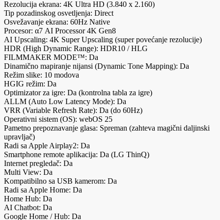
Rezolucija ekrana: 4K Ultra HD (3.840 x 2.160)
Tip pozadinskog osvetljenja: Direct
Osvežavanje ekrana: 60Hz Native
Procesor: α7 AI Processor 4K Gen8
AI Upscaling: 4K Super Upscaling (super povećanje rezolucije)
HDR (High Dynamic Range): HDR10 / HLG
FILMMAKER MODE™: Da
Dinamično mapiranje nijansi (Dynamic Tone Mapping): Da
Režim slike: 10 modova
HGIG režim: Da
Optimizator za igre: Da (kontrolna tabla za igre)
ALLM (Auto Low Latency Mode): Da
VRR (Variable Refresh Rate): Da (do 60Hz)
Operativni sistem (OS): webOS 25
Pametno prepoznavanje glasa: Spreman (zahteva magični daljinski
upravljač)
Radi sa Apple Airplay2: Da
Smartphone remote aplikacija: Da (LG ThinQ)
Internet pregledač: Da
Multi View: Da
Kompatibilno sa USB kamerom: Da
Radi sa Apple Home: Da
Home Hub: Da
AI Chatbot: Da
Google Home / Hub: Da