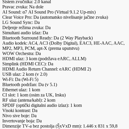
Sistem zvučnika: 2.0 kanal
Pravac zvuka: Na dole
AI Sound: α7 AI Sound Pro (Virtual 9.1.2 Up-mix)
Clear Voice Pro: Da (automatsko nivelisanje jačine zvuka)
LG Sound Sync: Da
Deljenje režima zvuka: Da
Simultani audio izlaz: Da
Bluetooth Surround Ready: Da (2 Way Playback)
Audio kodek: AC4, AC3 (Dolby Digital), EAC3, HE-AAC, AAC,
MP2, MP3, PCM, apt-X (prema uputstvu)
WOW Orchestra: Da
HDMI ulaz: 3 kom (podržava eARC, ALLM)
Simplink (HDMI CEC): Da
HDMI Audio Return Channel: eARC (HDMI 2)
USB ulaz: 2 kom (v 2.0)
Wi-Fi: Da (Wi-Fi 5)
Bluetooth podržan: Da (v 5.1)
Ethernet ulaz: 1 kom
CI slot: 1 kom (osim za UK, Irsku)
RF ulaz (antena/kabl): 2 kom
SPDIF (optički digitalni audio izlaz): 1 kom
Visoki kontrast: Da
Nivo sive boje: Da
Invertovanje boja: Da
Dimenzije TV-a bez postolja (ŠxVxD mm): 1.446 x 831 x 59,8