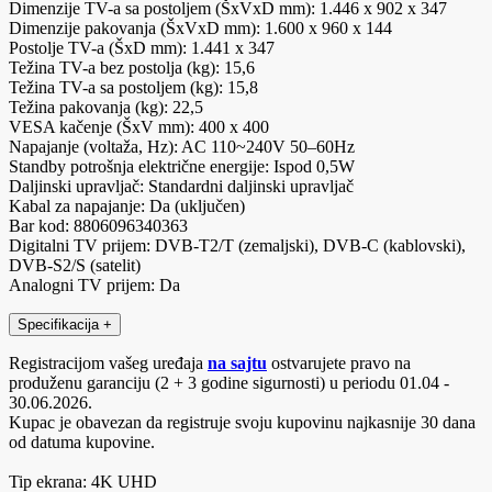
Dimenzije TV-a sa postoljem (ŠxVxD mm): 1.446 x 902 x 347
Dimenzije pakovanja (ŠxVxD mm): 1.600 x 960 x 144
Postolje TV-a (ŠxD mm): 1.441 x 347
Težina TV-a bez postolja (kg): 15,6
Težina TV-a sa postoljem (kg): 15,8
Težina pakovanja (kg): 22,5
VESA kačenje (ŠxV mm): 400 x 400
Napajanje (voltaža, Hz): AC 110~240V 50–60Hz
Standby potrošnja električne energije: Ispod 0,5W
Daljinski upravljač: Standardni daljinski upravljač
Kabal za napajanje: Da (uključen)
Bar kod: 8806096340363
Digitalni TV prijem: DVB-T2/T (zemaljski), DVB-C (kablovski),
DVB-S2/S (satelit)
Analogni TV prijem: Da
Specifikacija
+
Registracijom vašeg uređaja
na sajtu
ostvarujete pravo na
produženu garanciju (2 + 3 godine sigurnosti) u periodu 01.04 -
30.06.2026.
Kupac je obavezan da registruje svoju kupovinu najkasnije 30 dana
od datuma kupovine.
Tip ekrana: 4K UHD