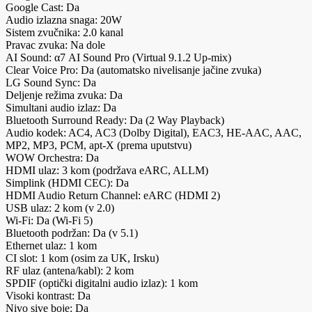
Google Cast: Da
Audio izlazna snaga: 20W
Sistem zvučnika: 2.0 kanal
Pravac zvuka: Na dole
AI Sound: α7 AI Sound Pro (Virtual 9.1.2 Up-mix)
Clear Voice Pro: Da (automatsko nivelisanje jačine zvuka)
LG Sound Sync: Da
Deljenje režima zvuka: Da
Simultani audio izlaz: Da
Bluetooth Surround Ready: Da (2 Way Playback)
Audio kodek: AC4, AC3 (Dolby Digital), EAC3, HE-AAC, AAC,
MP2, MP3, PCM, apt-X (prema uputstvu)
WOW Orchestra: Da
HDMI ulaz: 3 kom (podržava eARC, ALLM)
Simplink (HDMI CEC): Da
HDMI Audio Return Channel: eARC (HDMI 2)
USB ulaz: 2 kom (v 2.0)
Wi-Fi: Da (Wi-Fi 5)
Bluetooth podržan: Da (v 5.1)
Ethernet ulaz: 1 kom
CI slot: 1 kom (osim za UK, Irsku)
RF ulaz (antena/kabl): 2 kom
SPDIF (optički digitalni audio izlaz): 1 kom
Visoki kontrast: Da
Nivo sive boje: Da