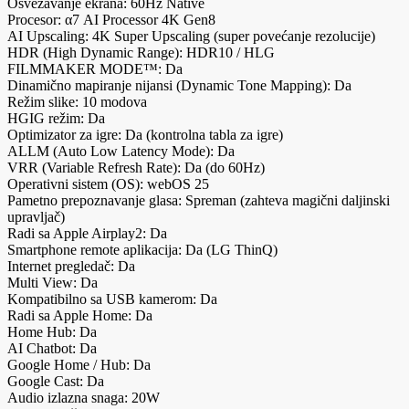
Osvežavanje ekrana: 60Hz Native
Procesor: α7 AI Processor 4K Gen8
AI Upscaling: 4K Super Upscaling (super povećanje rezolucije)
HDR (High Dynamic Range): HDR10 / HLG
FILMMAKER MODE™: Da
Dinamično mapiranje nijansi (Dynamic Tone Mapping): Da
Režim slike: 10 modova
HGIG režim: Da
Optimizator za igre: Da (kontrolna tabla za igre)
ALLM (Auto Low Latency Mode): Da
VRR (Variable Refresh Rate): Da (do 60Hz)
Operativni sistem (OS): webOS 25
Pametno prepoznavanje glasa: Spreman (zahteva magični daljinski
upravljač)
Radi sa Apple Airplay2: Da
Smartphone remote aplikacija: Da (LG ThinQ)
Internet pregledač: Da
Multi View: Da
Kompatibilno sa USB kamerom: Da
Radi sa Apple Home: Da
Home Hub: Da
AI Chatbot: Da
Google Home / Hub: Da
Google Cast: Da
Audio izlazna snaga: 20W