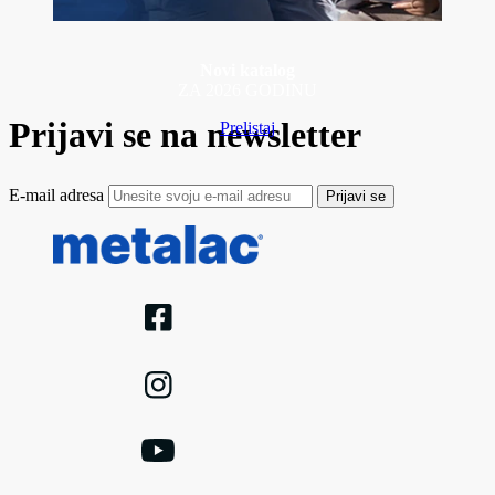
Novi katalog
ZA 2026 GODINU
Prijavi se na newsletter
Prelistaj
E-mail adresa
Prijavi se