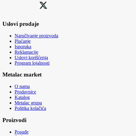
Uslovi prodaje
Naručivanje proizvoda
Plaćanje
Isporuka
Reklamacije
Uslovi korišćenja
Program lojalnosti
Metalac market
O nama
Prodavnice
Katalog
Metalac grupa
Politika kolačića
Proizvodi
Posuđe