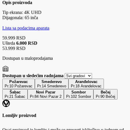
Opis proizvoda
Tip ekrana: 4K UHD
Dijagonala: 65 inča
Lista sa podacima aparata
59.999 RSD
Ušteda
6.000 RSD
53.999 RSD
Dostupan u maloprodajama
Dostupan u sledećim radnjama
Požarevac
Smederevo
Aranđelovac
Pr.10 Požarevac
Pr.14 Smederevo
Pr.18 Arandelovac
Šabac
Novi Pazar
Sombor
Bečej
Pr.21 Šabac
Pr.84 Novi Pazar 2
Pr.102 Sombor
Pr.90 Bečej
Lomljiv proizvod
Ovaj proizvod je lomljiv i može se preuzeti isključivo u jednom od