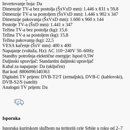
Invertovanje boja: Da
Dimenzije TV-a bez postolja (ŠxVxD mm): 1.446 x 831 x 59,8
Dimenzije TV-a sa postoljem (ŠxVxD mm): 1.446 x 902 x 347
Dimenzije pakovanja (ŠxVxD mm): 1.600 x 960 x 144
Postolje TV-a (ŠxD mm): 1.441 x 347
Težina TV-a bez postolja (kg): 15,6
Težina TV-a sa postoljem (kg): 15,8
Težina pakovanja (kg): 22,5
VESA kačenje (ŠxV mm): 400 x 400
Napajanje (voltaža, Hz): AC 110~240V 50–60Hz
Standby potrošnja električne energije: Ispod 0,5W
Daljinski upravljač: Standardni daljinski upravljač
Kabal za napajanje: Da (uključen)
Bar kod: 8806096340363
Digitalni TV prijem: DVB-T2/T (zemaljski), DVB-C (kablovski),
DVB-S2/S (satelit)
Analogni TV prijem: Da
Isporuka
Isporuka kurirskom službom na teritoriji cele Srbije u roku od 2–7