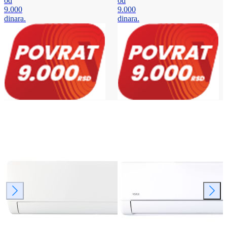
od
od
9.000
9.000
dinara.
dinara.