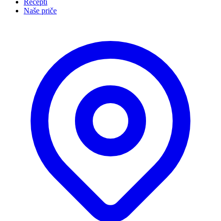
Recepti
Naše priče