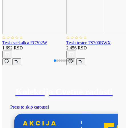
Tesla seckalica FC302W
Tesla toster TS300BWX
1.692 RSD
2.456 RSD
Kolekcija Cvetne radosti
Press to skip carousel