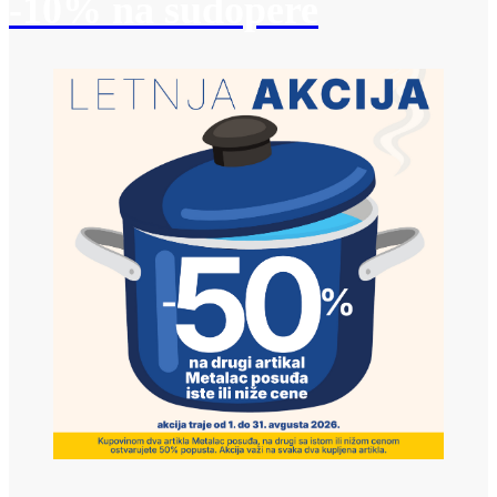
-10% na sudopere