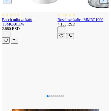
Bosch mlin za kafu
Bosch seckalica MMRP1000
TSM6A011W
4.155 RSD
2.880 RSD