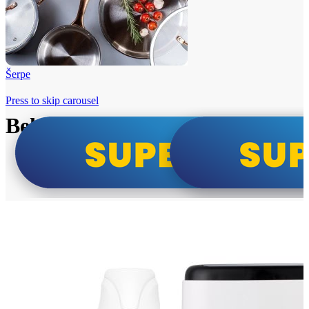
Šerpe
Press to skip carousel
Beko i Tesla super cene