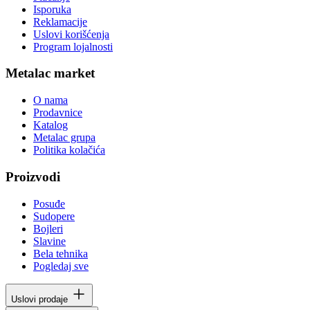
Isporuka
Reklamacije
Uslovi korišćenja
Program lojalnosti
Metalac market
O nama
Prodavnice
Katalog
Metalac grupa
Politika kolačića
Proizvodi
Posuđe
Sudopere
Bojleri
Slavine
Bela tehnika
Pogledaj sve
Uslovi prodaje