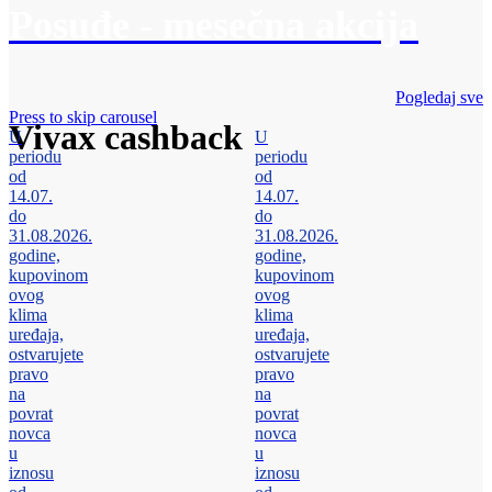
Posuđe - mesečna akcija
Pogledaj sve
Press to skip carousel
Vivax cashback
U
U
periodu
periodu
od
od
14.07.
14.07.
do
do
31.08.2026.
31.08.2026.
godine,
godine,
kupovinom
kupovinom
ovog
ovog
klima
klima
uređaja,
uređaja,
ostvarujete
ostvarujete
pravo
pravo
na
na
povrat
povrat
novca
novca
u
u
iznosu
iznosu