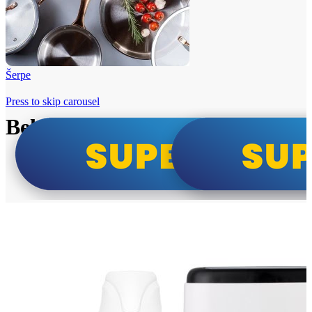
Šerpe
Press to skip carousel
Beko i Tesla super cene