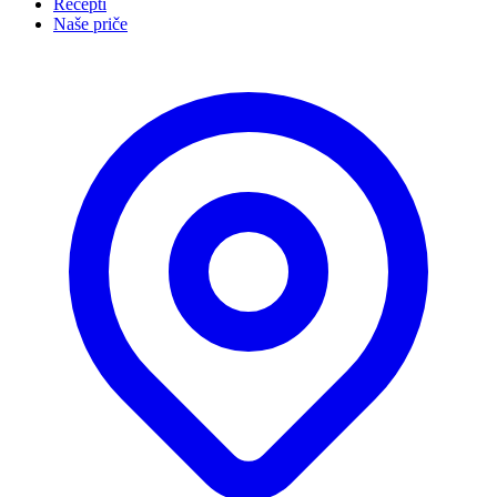
Recepti
Naše priče