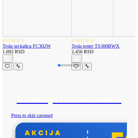
Tesla seckalica FC302W
Tesla toster TS300BWX
1.692 RSD
2.456 RSD
Kolekcija Cvetne radosti
Press to skip carousel