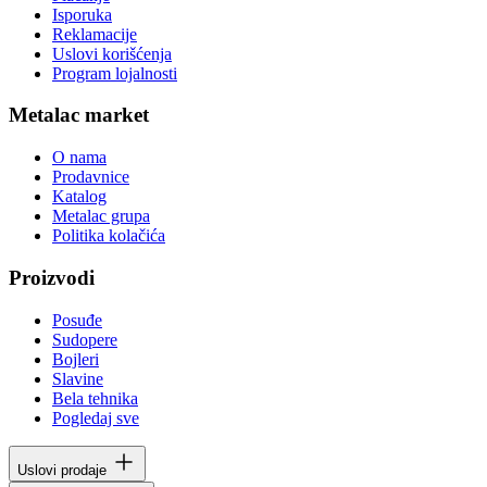
Isporuka
Reklamacije
Uslovi korišćenja
Program lojalnosti
Metalac market
O nama
Prodavnice
Katalog
Metalac grupa
Politika kolačića
Proizvodi
Posuđe
Sudopere
Bojleri
Slavine
Bela tehnika
Pogledaj sve
Uslovi prodaje