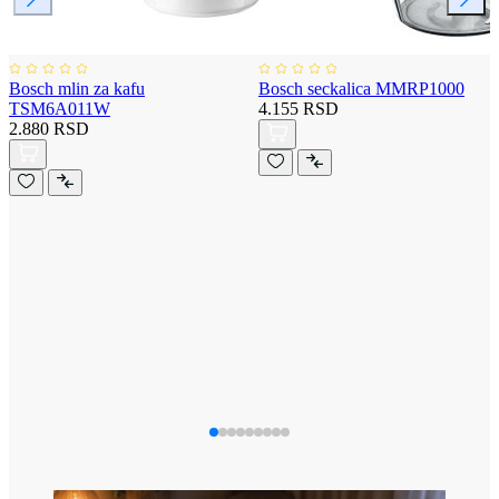
Bosch mlin za kafu
Bosch seckalica MMRP1000
TSM6A011W
4.155 RSD
2.880 RSD