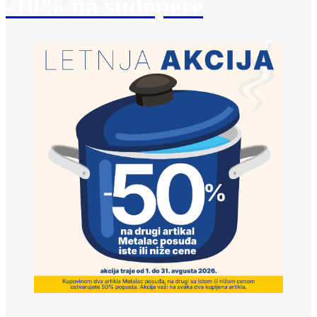
-10% na sudopere