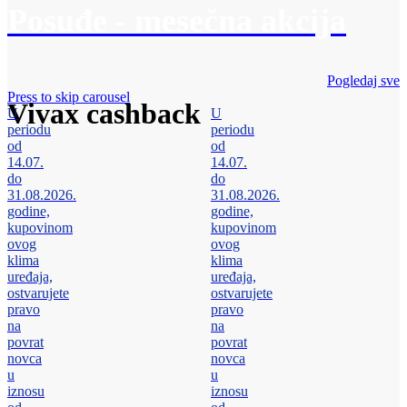
Posuđe - mesečna akcija
Pogledaj sve
Press to skip carousel
Vivax cashback
U
U
periodu
periodu
od
od
14.07.
14.07.
do
do
31.08.2026.
31.08.2026.
godine,
godine,
kupovinom
kupovinom
ovog
ovog
klima
klima
uređaja,
uređaja,
ostvarujete
ostvarujete
pravo
pravo
na
na
povrat
povrat
novca
novca
u
u
iznosu
iznosu