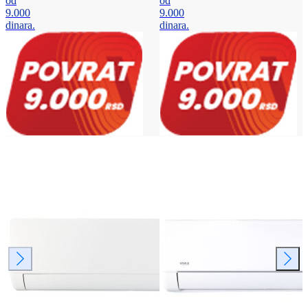
od
od
9.000
9.000
dinara.
dinara.