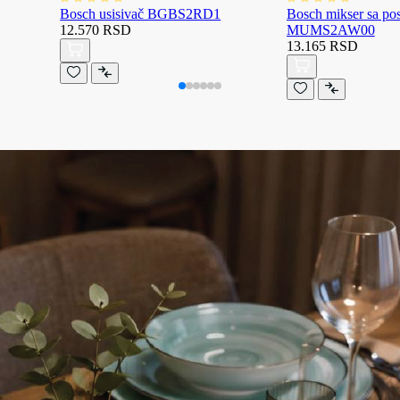
Bosch usisivač BGBS2RD1
Bosch mikser sa p
12.570 RSD
MUMS2AW00
13.165 RSD