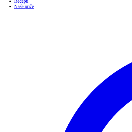
Recepti
Naše priče