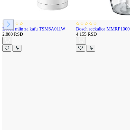
Bosch mlin za kafu TSM6A011W
Bosch seckalica MMRP1000
2.880 RSD
4.155 RSD