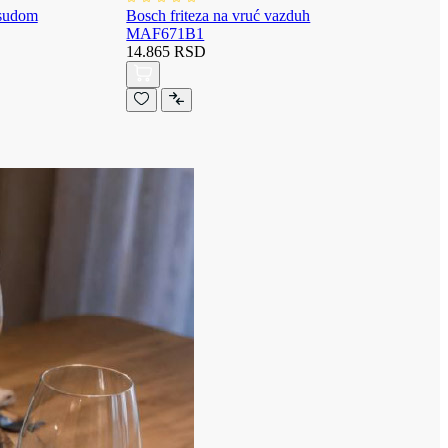
osudom
Bosch friteza na vruć vazduh
MAF671B1
14.865 RSD