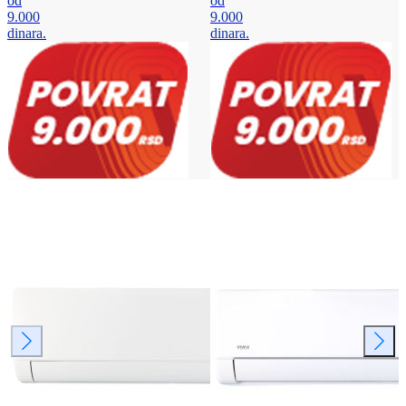
od
od
9.000
9.000
dinara.
dinara.