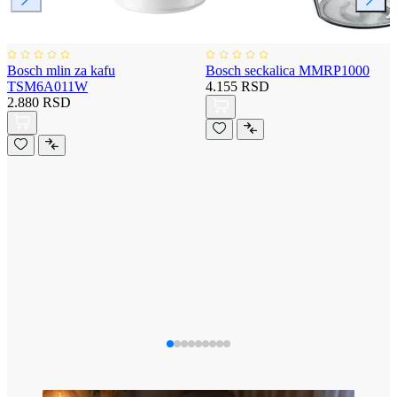
Bosch mlin za kafu
Bosch seckalica MMRP1000
TSM6A011W
4.155 RSD
2.880 RSD