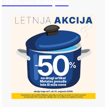
-10% na sudopere