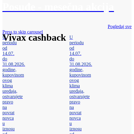
Posuđe - mesečna akcija
Pogledaj sve
Press to skip carousel
Vivax cashback
U
U
periodu
periodu
od
od
14.07.
14.07.
do
do
31.08.2026.
31.08.2026.
godine,
godine,
kupovinom
kupovinom
ovog
ovog
klima
klima
uređaja,
uređaja,
ostvarujete
ostvarujete
pravo
pravo
na
na
povrat
povrat
novca
novca
u
u
iznosu
iznosu