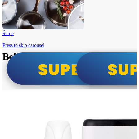
Šerpe
Press to skip carousel
Beko i Tesla super cene