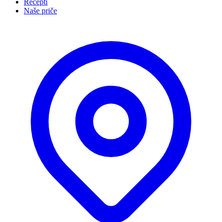
Recepti
Naše priče