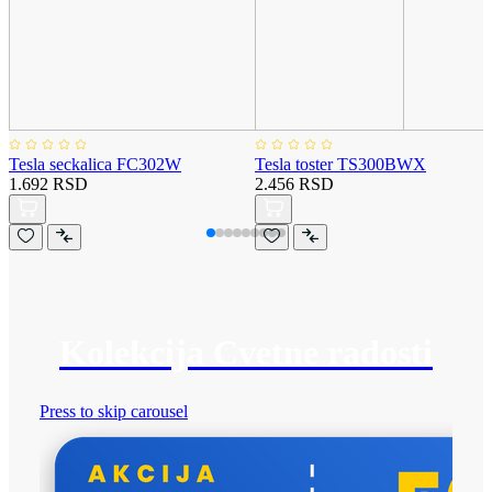
Tesla seckalica FC302W
Tesla toster TS300BWX
1.692 RSD
2.456 RSD
Kolekcija Cvetne radosti
Press to skip carousel