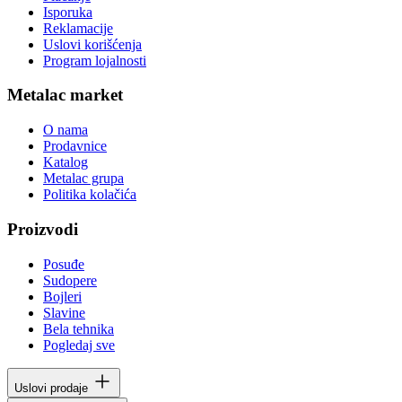
Isporuka
Reklamacije
Uslovi korišćenja
Program lojalnosti
Metalac market
O nama
Prodavnice
Katalog
Metalac grupa
Politika kolačića
Proizvodi
Posuđe
Sudopere
Bojleri
Slavine
Bela tehnika
Pogledaj sve
Uslovi prodaje