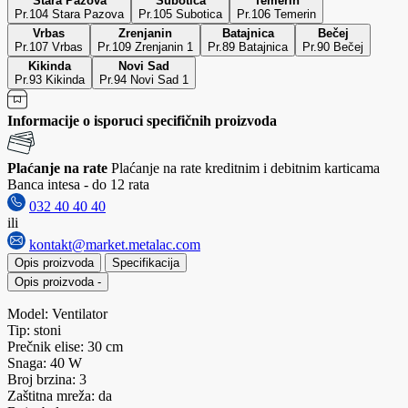
Stara Pazova
Subotica
Temerin
Pr.104 Stara Pazova
Pr.105 Subotica
Pr.106 Temerin
Vrbas
Zrenjanin
Batajnica
Bečej
Pr.107 Vrbas
Pr.109 Zrenjanin 1
Pr.89 Batajnica
Pr.90 Bečej
Kikinda
Novi Sad
Pr.93 Kikinda
Pr.94 Novi Sad 1
Informacije o isporuci specifičnih proizvoda
Plaćanje na rate
Plaćanje na rate kreditnim i debitnim karticama
Banca intesa - do 12 rata
032 40 40 40
ili
kontakt@market.metalac.com
Opis proizvoda
Specifikacija
Opis proizvoda
-
Model: Ventilator
Tip: stoni
Prečnik elise: 30 cm
Snaga: 40 W
Broj brzina: 3
Zaštitna mreža: da