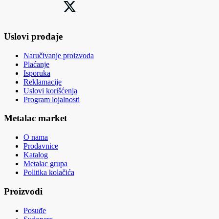
Uslovi prodaje
Naručivanje proizvoda
Plaćanje
Isporuka
Reklamacije
Uslovi korišćenja
Program lojalnosti
Metalac market
O nama
Prodavnice
Katalog
Metalac grupa
Politika kolačića
Proizvodi
Posuđe