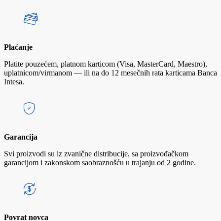
Plaćanje
Platite pouzećem, platnom karticom (Visa, MasterCard, Maestro),
uplatnicom/virmanom — ili na do 12 mesečnih rata karticama Banca
Intesa.
Garancija
Svi proizvodi su iz zvanične distribucije, sa proizvođačkom
garancijom i zakonskom saobraznošću u trajanju od 2 godine.
Povrat novca