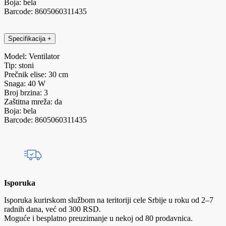
Boja: bela
Barcode: 8605060311435
Specifikacija
+
Model: Ventilator
Tip: stoni
Prečnik elise: 30 cm
Snaga: 40 W
Broj brzina: 3
Zaštitna mreža: da
Boja: bela
Barcode: 8605060311435
Isporuka
Isporuka kurirskom službom na teritoriji cele Srbije u roku od 2–7
radnih dana, već od 300 RSD.
Moguće i besplatno preuzimanje u nekoj od 80 prodavnica.