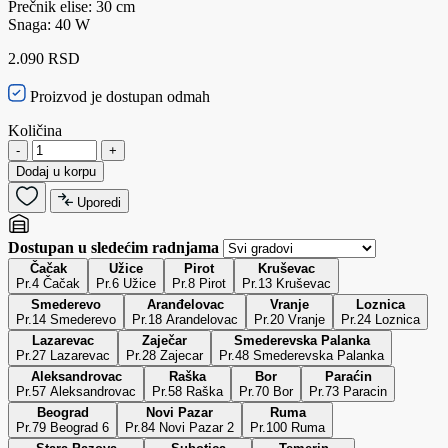
Prečnik elise: 30 cm
Snaga: 40 W
2.090 RSD
Proizvod je dostupan odmah
Količina
-
+
Dodaj u korpu
Uporedi
Dostupan u sledećim radnjama
Čačak
Užice
Pirot
Kruševac
Pr.4 Čačak
Pr.6 Užice
Pr.8 Pirot
Pr.13 Kruševac
Smederevo
Aranđelovac
Vranje
Loznica
Pr.14 Smederevo
Pr.18 Arandelovac
Pr.20 Vranje
Pr.24 Loznica
Lazarevac
Zaječar
Smederevska Palanka
Pr.27 Lazarevac
Pr.28 Zajecar
Pr.48 Smederevska Palanka
Aleksandrovac
Raška
Bor
Paraćin
Pr.57 Aleksandrovac
Pr.58 Raška
Pr.70 Bor
Pr.73 Paracin
Beograd
Novi Pazar
Ruma
Pr.79 Beograd 6
Pr.84 Novi Pazar 2
Pr.100 Ruma