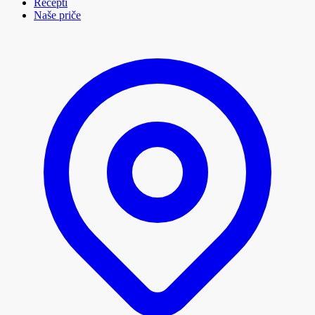
Recepti
Naše priče