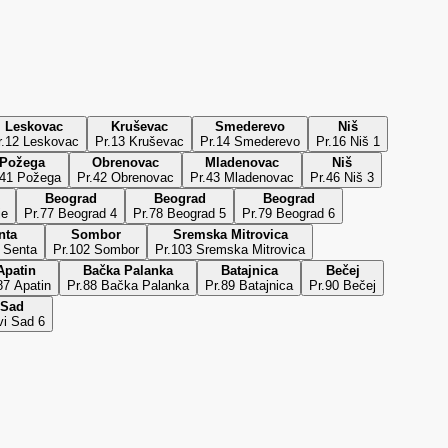
Leskovac
Kruševac
Smederevo
Niš
r.12 Leskovac
Pr.13 Kruševac
Pr.14 Smederevo
Pr.16 Niš 1
Požega
Obrenovac
Mladenovac
Niš
.41 Požega
Pr.42 Obrenovac
Pr.43 Mladenovac
Pr.46 Niš 3
Beograd
Beograd
Beograd
je
Pr.77 Beograd 4
Pr.78 Beograd 5
Pr.79 Beograd 6
nta
Sombor
Sremska Mitrovica
 Senta
Pr.102 Sombor
Pr.103 Sremska Mitrovica
Apatin
Bačka Palanka
Batajnica
Bečej
87 Apatin
Pr.88 Bačka Palanka
Pr.89 Batajnica
Pr.90 Bečej
 Sad
vi Sad 6