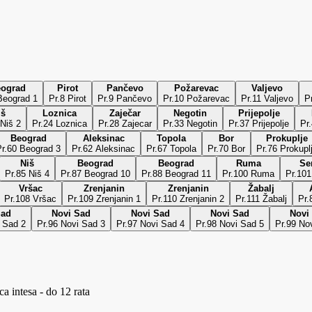
ograd
Pirot
Pančevo
Požarevac
Valjevo
Beograd 1
Pr.8 Pirot
Pr.9 Pančevo
Pr.10 Požarevac
Pr.11 Valjevo
P
iš
Loznica
Zaječar
Negotin
Prijepolje
 Niš 2
Pr.24 Loznica
Pr.28 Zajecar
Pr.33 Negotin
Pr.37 Prijepolje
Pr
Beograd
Aleksinac
Topola
Bor
Prokuplje
Pr.60 Beograd 3
Pr.62 Aleksinac
Pr.67 Topola
Pr.70 Bor
Pr.76 Prokupl
Niš
Beograd
Beograd
Ruma
Se
Pr.85 Niš 4
Pr.87 Beograd 10
Pr.88 Beograd 11
Pr.100 Ruma
Pr.101
Vršac
Zrenjanin
Zrenjanin
Žabalj
Pr.108 Vršac
Pr.109 Zrenjanin 1
Pr.110 Zrenjanin 2
Pr.111 Žabalj
Pr.
Sad
Novi Sad
Novi Sad
Novi Sad
Novi
i Sad 2
Pr.96 Novi Sad 3
Pr.97 Novi Sad 4
Pr.98 Novi Sad 5
Pr.99 No
a intesa - do 12 rata