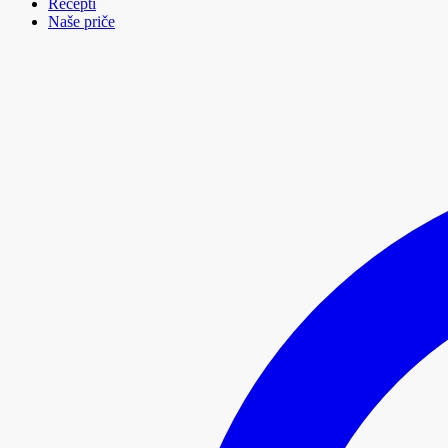
Recepti
Naše priče