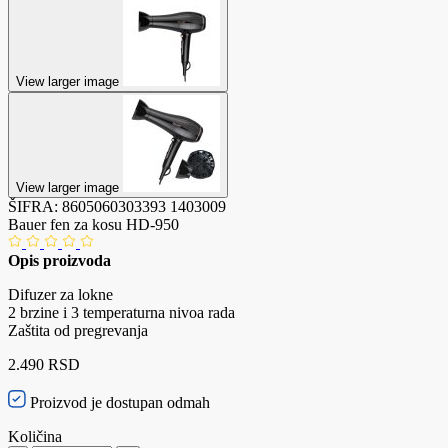
View larger image
View larger image
ŠIFRA:
8605060303393
1403009
Bauer fen za kosu HD-950
Opis proizvoda
Difuzer za lokne
2 brzine i 3 temperaturna nivoa rada
Zaštita od pregrevanja
2.490 RSD
Proizvod je dostupan odmah
Količina