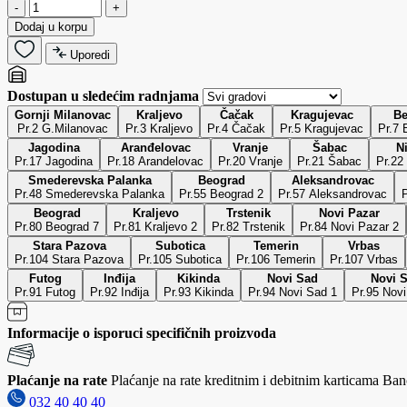
-
+
Dodaj u korpu
Uporedi
Dostupan u sledećim radnjama
Gornji Milanovac
Kraljevo
Čačak
Kragujevac
Be
Pr.2 G.Milanovac
Pr.3 Kraljevo
Pr.4 Čačak
Pr.5 Kragujevac
Pr.7 
Jagodina
Aranđelovac
Vranje
Šabac
N
Pr.17 Jagodina
Pr.18 Arandelovac
Pr.20 Vranje
Pr.21 Šabac
Pr.22
Smederevska Palanka
Beograd
Aleksandrovac
Pr.48 Smederevska Palanka
Pr.55 Beograd 2
Pr.57 Aleksandrovac
Beograd
Kraljevo
Trstenik
Novi Pazar
Pr.80 Beograd 7
Pr.81 Kraljevo 2
Pr.82 Trstenik
Pr.84 Novi Pazar 2
Stara Pazova
Subotica
Temerin
Vrbas
Pr.104 Stara Pazova
Pr.105 Subotica
Pr.106 Temerin
Pr.107 Vrbas
Futog
Inđija
Kikinda
Novi Sad
Novi 
Pr.91 Futog
Pr.92 Inđija
Pr.93 Kikinda
Pr.94 Novi Sad 1
Pr.95 Nov
Informacije o isporuci specifičnih proizvoda
Plaćanje na rate
Plaćanje na rate kreditnim i debitnim karticama Banc
032 40 40 40