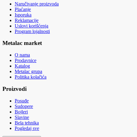
Naručivanje proizvoda
Plaćanje
Isporuka
Reklamacije
Uslovi korišćenja
Program lojalnosti
Metalac market
O nama
Prodavnice
Katalog
Metalac grupa
Politika kolačića
Proizvodi
Posuđe
Sudopere
Bojleri
Slavine
Bela tehnika
Pogledaj sve