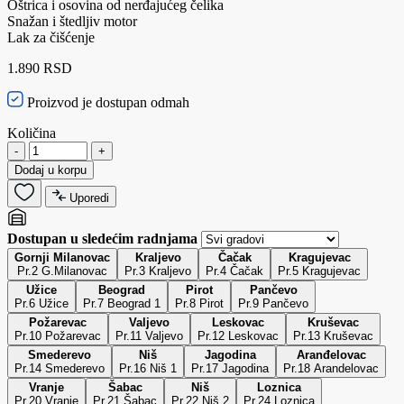
Oštrica i osovina od nerđajućeg čelika
Snažan i štedljiv motor
Lak za čišćenje
1.890 RSD
Proizvod je dostupan odmah
Količina
-
+
Dodaj u korpu
Uporedi
Dostupan u sledećim radnjama
Gornji Milanovac
Kraljevo
Čačak
Kragujevac
Pr.2 G.Milanovac
Pr.3 Kraljevo
Pr.4 Čačak
Pr.5 Kragujevac
Užice
Beograd
Pirot
Pančevo
Pr.6 Užice
Pr.7 Beograd 1
Pr.8 Pirot
Pr.9 Pančevo
Požarevac
Valjevo
Leskovac
Kruševac
Pr.10 Požarevac
Pr.11 Valjevo
Pr.12 Leskovac
Pr.13 Kruševac
Smederevo
Niš
Jagodina
Aranđelovac
Pr.14 Smederevo
Pr.16 Niš 1
Pr.17 Jagodina
Pr.18 Arandelovac
Vranje
Šabac
Niš
Loznica
Pr.20 Vranje
Pr.21 Šabac
Pr.22 Niš 2
Pr.24 Loznica