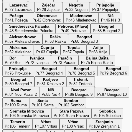
Lazarevac
Zaječar
Negotin
Prijepolje
Pr.27 Lazarevac
Pr.28 Zajecar
Pr.33 Negotin
Pr.37 Prijepolje
Požega
Obrenovac
Mladenovac
Niš
Pr.41 Požega
Pr.42 Obrenovac
Pr.43 Mladenovac
Pr.46 Niš 3
Smederevska Palanka
Petrovac (Mlava)
Beograd
Pr.48 Smederevska Palanka
Pr.49 Petrovac
Pr.55 Beograd 2
Aleksandrovac
Raška
Beograd
Pr.57 Aleksandrovac
Pr.58 Raška
Pr.60 Beograd 3
Aleksinac
Ćuprija
Topola
Arilje
Pr.62 Aleksinac
Pr.63 Cuprija
Pr.67 Topola
Pr.68 Arilje
Bor
Ivanjica
Paraćin
Bajina Bašta
Pr.70 Bor
Pr.72 Ivanjica
Pr.73 Paracin
Pr.75 Bajina Basta
Prokuplje
Beograd
Beograd
Beograd
Pr.76 Prokuplje
Pr.77 Beograd 4
Pr.78 Beograd 5
Pr.79 Beograd 6
Beograd
Kraljevo
Trstenik
Pr.80 Beograd 7
Pr.81 Kraljevo 2
Pr.82 Trstenik
Novi Pazar
Niš
Beograd
Beograd
Pr.84 Novi Pazar 2
Pr.85 Niš 4
Pr.86 Beograd 9
Pr.87 Beograd 10
Ruma
Senta
Sombor
Pr.100 Ruma
Pr.101 Senta
Pr.102 Sombor
Sremska Mitrovica
Stara Pazova
Subotica
Pr.103 Sremska Mitrovica
Pr.104 Stara Pazova
Pr.105 Subotica
Temerin
Vrbas
Vršac
Zrenjanin
Pr.106 Temerin
Pr.107 Vrbas
Pr.108 Vršac
Pr.109 Zrenjanin 1