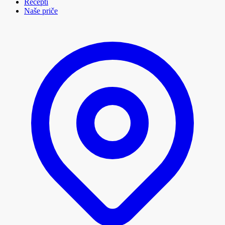
Recepti
Naše priče