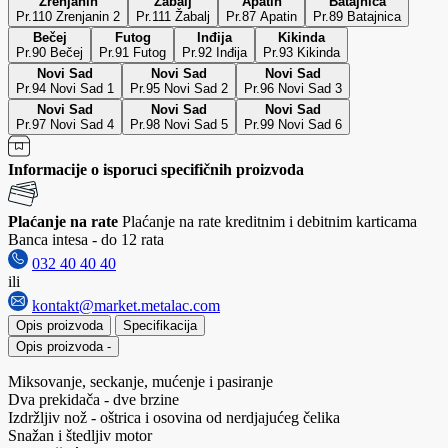
Zrenjanin
Žabalj
Apatin
Batajnica
Pr.110 Zrenjanin 2
Pr.111 Žabalj
Pr.87 Apatin
Pr.89 Batajnica
Bečej
Futog
Inđija
Kikinda
Pr.90 Bečej
Pr.91 Futog
Pr.92 Inđija
Pr.93 Kikinda
Novi Sad
Novi Sad
Novi Sad
Pr.94 Novi Sad 1
Pr.95 Novi Sad 2
Pr.96 Novi Sad 3
Novi Sad
Novi Sad
Novi Sad
Pr.97 Novi Sad 4
Pr.98 Novi Sad 5
Pr.99 Novi Sad 6
Informacije o isporuci specifičnih proizvoda
Plaćanje na rate
Plaćanje na rate kreditnim i debitnim karticama
Banca intesa - do 12 rata
032 40 40 40
ili
kontakt@market.metalac.com
Opis proizvoda
Specifikacija
Opis proizvoda
-
Miksovanje, seckanje, mućenje i pasiranje
Dva prekidača - dve brzine
Izdržljiv nož - oštrica i osovina od nerdjajućeg čelika
Snažan i štedljiv motor