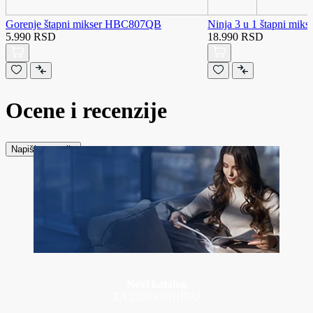
Gorenje štapni mikser HBC807QB
Ninja 3 u 1 štapni mik
5.990 RSD
18.990 RSD
Ocene i recenzije
Napiši recenziju
Novi katalog
ZA 2026 GODINU