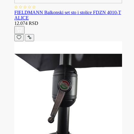
FIELDMANN Balkonski set sto i stolice FDZN 4010-T
ALICE
12.074 RSD