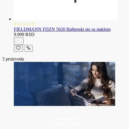
FIELDMANN FDZN 5020 Baštenski sto sa staklom
9.999 RSD
5
proizvoda
Novi katalog
ZA 2026 GODINU