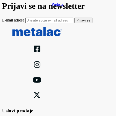
Prijavi se na newsletter
Prelistaj
E-mail adresa
Prijavi se
Uslovi prodaje