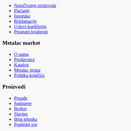
Naručivanje proizvoda
Plaćanje
Isporuka
Reklamacije
Uslovi korišćenja
Program lojalnosti
Metalac market
O nama
Prodavnice
Katalog
Metalac grupa
Politika kolačića
Proizvodi
Posuđe
Sudopere
Bojleri
Slavine
Bela tehnika
Pogledaj sve