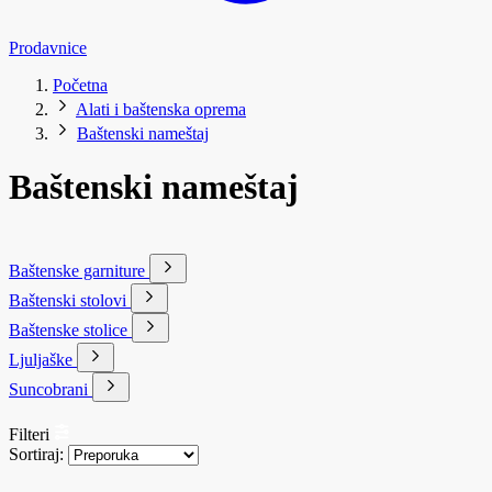
Prodavnice
Početna
Alati i baštenska oprema
Baštenski nameštaj
Baštenski nameštaj
Baštenske garniture
Baštenski stolovi
Baštenske stolice
Ljuljaške
Suncobrani
Filteri
Sortiraj: