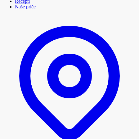
Recepti
Naše priče