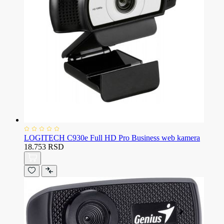
LOGITECH C930e Full HD Pro Business web kamera
18.753 RSD