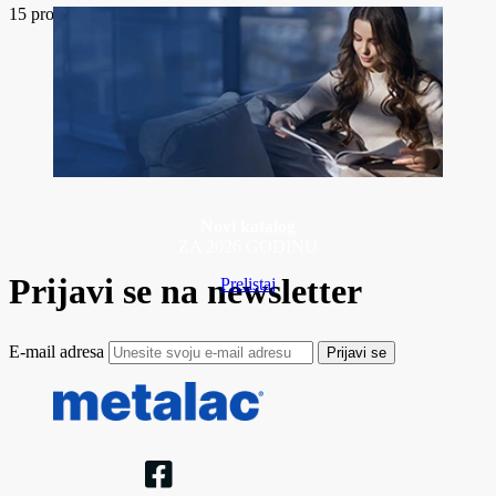
15
proizvoda
Novi katalog
ZA 2026 GODINU
Prijavi se na newsletter
Prelistaj
E-mail adresa
Prijavi se