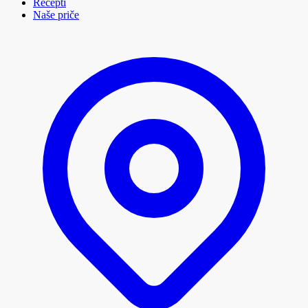
Recepti
Naše priče