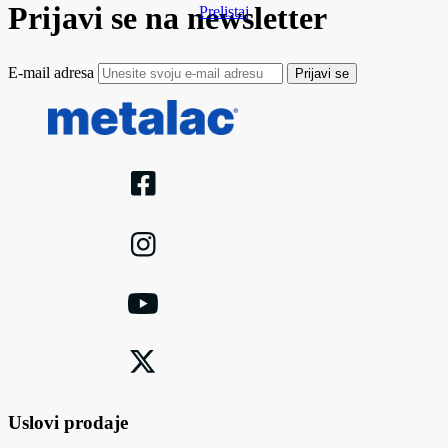
Prijavi se na newsletter
Prelistaj
E-mail adresa
Prijavi se
Uslovi prodaje