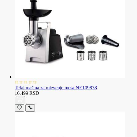
Tefal mašina za mlevenje mesa NE109838
16.499 RSD