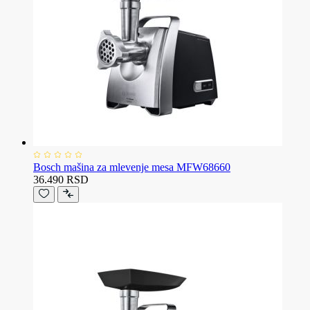
Bosch mašina za mlevenje mesa MFW68660
36.490 RSD