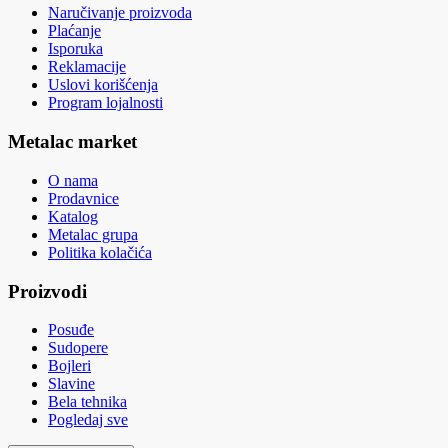
Naručivanje proizvoda
Plaćanje
Isporuka
Reklamacije
Uslovi korišćenja
Program lojalnosti
Metalac market
O nama
Prodavnice
Katalog
Metalac grupa
Politika kolačića
Proizvodi
Posuđe
Sudopere
Bojleri
Slavine
Bela tehnika
Pogledaj sve