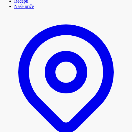
Recepti
Naše priče