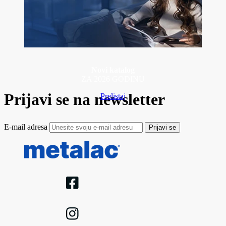
Novi katalog
ZA 2026 GODINU
Prijavi se na newsletter
Prelistaj
E-mail adresa
Prijavi se