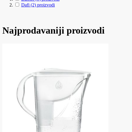
Dafi
(2)
proizvodi
Najprodavaniji proizvodi