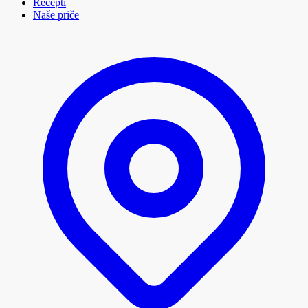
Recepti
Naše priče