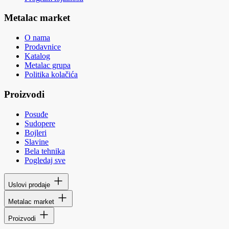
Metalac market
O nama
Prodavnice
Katalog
Metalac grupa
Politika kolačića
Proizvodi
Posuđe
Sudopere
Bojleri
Slavine
Bela tehnika
Pogledaj sve
Uslovi prodaje
Metalac market
Proizvodi