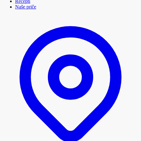
Recepti
Naše priče