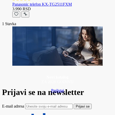
Panasonic telefon KX-TG2511FXM
3.990 RSD
1
Stavka
Novi katalog
ZA 2026 GODINU
Prijavi se na newsletter
Prelistaj
E-mail adresa
Prijavi se