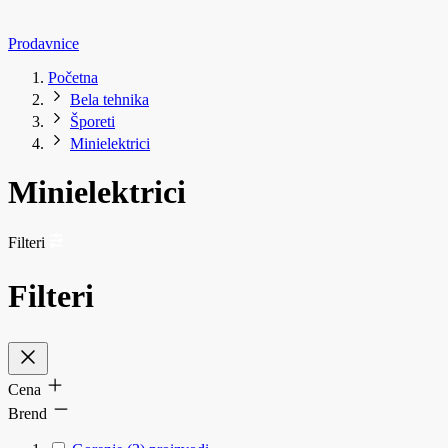
Prodavnice
Početna
Bela tehnika
Šporeti
Minielektrici
Minielektrici
Filteri
Filteri
Cena
Brend