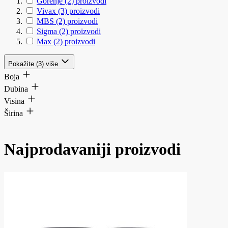
Gorenje
(2)
proizvodi
Vivax
(3)
proizvodi
MBS
(2)
proizvodi
Sigma
(2)
proizvodi
Max
(2)
proizvodi
Pokažite (3) više
Boja
Dubina
Visina
Širina
Najprodavaniji proizvodi