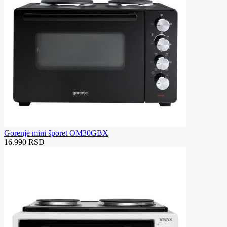
Gorenje mini šporet OM30GBX
16.990 RSD