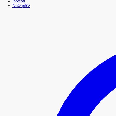
Recepti
Naše priče