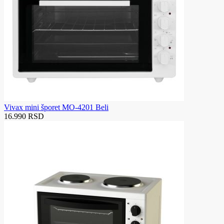
Vivax mini šporet MO-4201 Beli
16.990 RSD