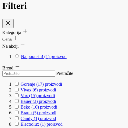
Filteri
Kategorija
Cena
Na akciji
Na popustu!
(1)
proizvod
Brend
Pretražite
Gorenje
(17)
proizvodi
Vivax
(6)
proizvodi
Vox
(15)
proizvodi
Bauer
(3)
proizvodi
Beko
(10)
proizvodi
Braun
(5)
proizvodi
Candy
(1)
proizvod
Electrolux
(1)
proizvod