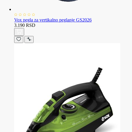
Vox pegla za vertikalno peglanje GS2026
3.190 RSD