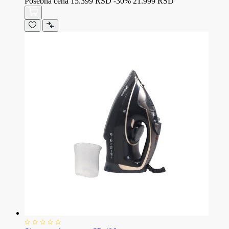
Posebna cena
15.399 RSD
-30%
21.999 RSD