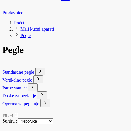
Prodavnice
Početna
Mali kućni aparati
Pegle
Pegle
Standardne pegle
Vertikalne pegle
Parne stanice
Daske za peglanje
Oprema za peglanje
Filteri
Sortiraj: