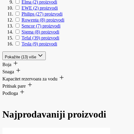
Elma
(2)
proizvodi
EWE
(2)
proizvodi
Philips
(27)
proizvodi
Rowenta
(8)
proizvodi
Sencor
(7)
proizvodi
Sigma
(8)
proizvodi
Tefal
(39)
proizvodi
Tesla
(9)
proizvodi
Pokažite (13) više
Boja
Snaga
Kapacitet rezervoara za vodu
Pritisak pare
Podloga
Najprodavaniji proizvodi