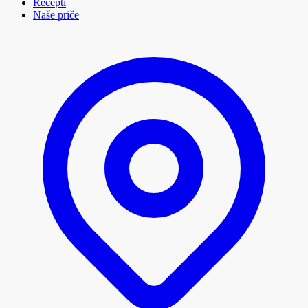
Recepti
Naše priče