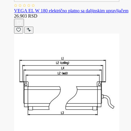
VEGA EL W 180 električno platno sa daljinskim upravljačem
26.903 RSD