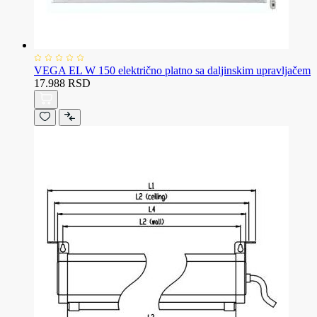
VEGA EL W 150 električno platno sa daljinskim upravljačem
17.988 RSD