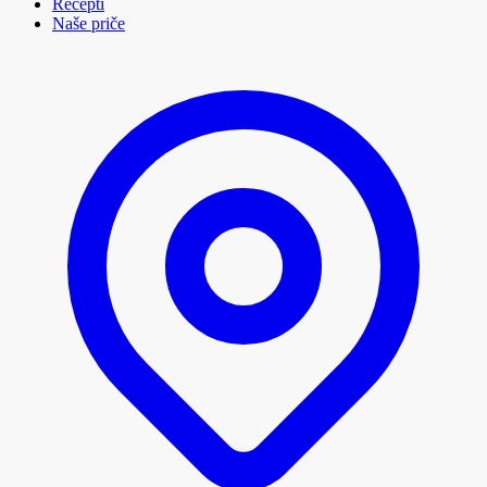
Recepti
Naše priče