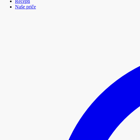
Recepti
Naše priče