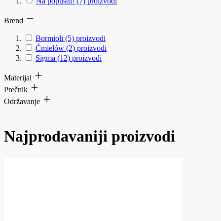
Na popustu!
(7)
proizvodi
Brend
Bormioli
(5)
proizvodi
Ćmielów
(2)
proizvodi
Sigma
(12)
proizvodi
Materijal
Prečnik
Održavanje
Najprodavaniji proizvodi