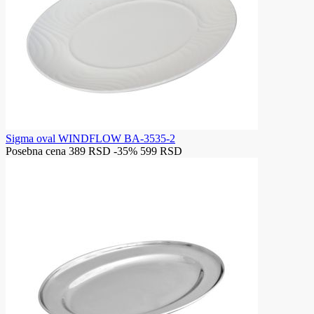
Sigma oval WINDFLOW BA-3535-2
Posebna cena
389 RSD
-35%
599 RSD