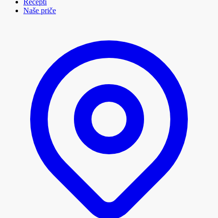
Recepti
Naše priče