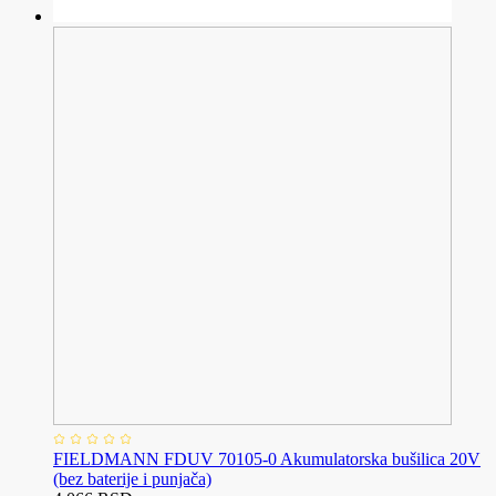
FIELDMANN FDUV 70105-0 Akumulatorska bušilica 20V
(bez baterije i punjača)