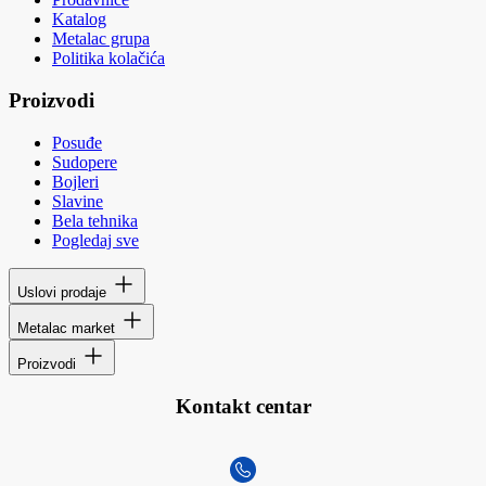
Katalog
Metalac grupa
Politika kolačića
Proizvodi
Posuđe
Sudopere
Bojleri
Slavine
Bela tehnika
Pogledaj sve
Uslovi prodaje
Metalac market
Proizvodi
Kontakt centar