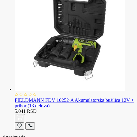
FIELDMANN FDV 10252-A Akumulatorska bušilica 12V +
pribor (13 delova)
5.041 RSD