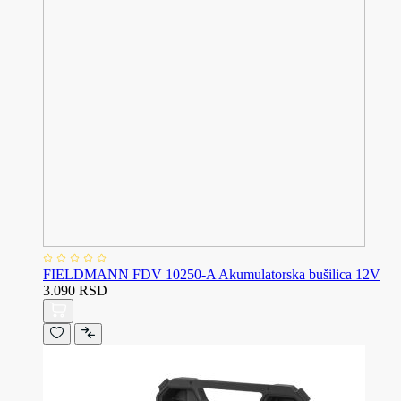
FIELDMANN FDV 10250-A Akumulatorska bušilica 12V
3.090 RSD