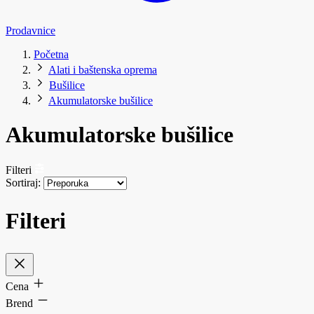
Prodavnice
Početna
Alati i baštenska oprema
Bušilice
Akumulatorske bušilice
Akumulatorske bušilice
Filteri
Sortiraj:
Filteri
Cena
Brend