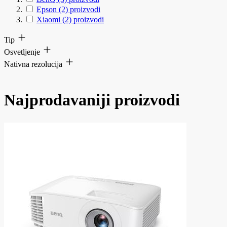
Epson
(2)
proizvodi
Xiaomi
(2)
proizvodi
Tip
Osvetljenje
Nativna rezolucija
Najprodavaniji proizvodi