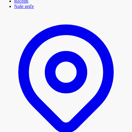
Recepti
Naše priče