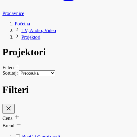
Prodavnice
Početna
TV, Audio, Video
Projektori
Projektori
Filteri
Sortiraj:
Filteri
Cena
Brend
BenQ
(3)
proizvodi