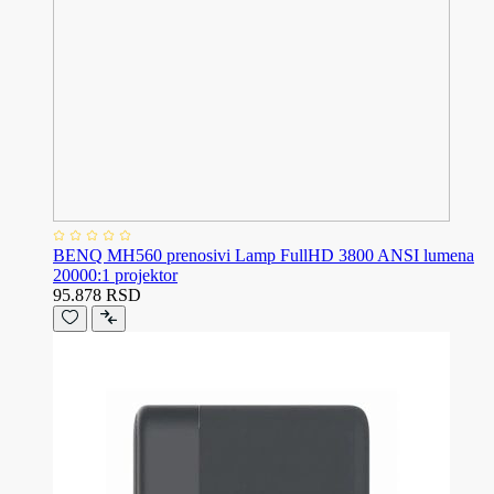
BENQ MH560 prenosivi Lamp FullHD 3800 ANSI lumena
20000:1 projektor
95.878 RSD