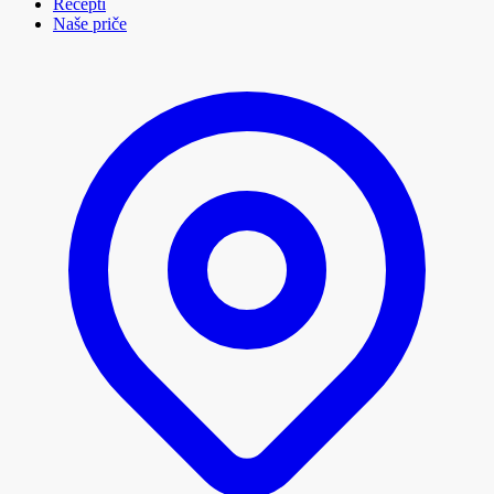
Recepti
Naše priče