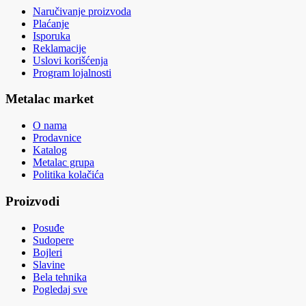
Naručivanje proizvoda
Plaćanje
Isporuka
Reklamacije
Uslovi korišćenja
Program lojalnosti
Metalac market
O nama
Prodavnice
Katalog
Metalac grupa
Politika kolačića
Proizvodi
Posuđe
Sudopere
Bojleri
Slavine
Bela tehnika
Pogledaj sve