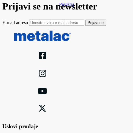
Prijavi se na newsletter
Prelistaj
E-mail adresa
Prijavi se
Uslovi prodaje