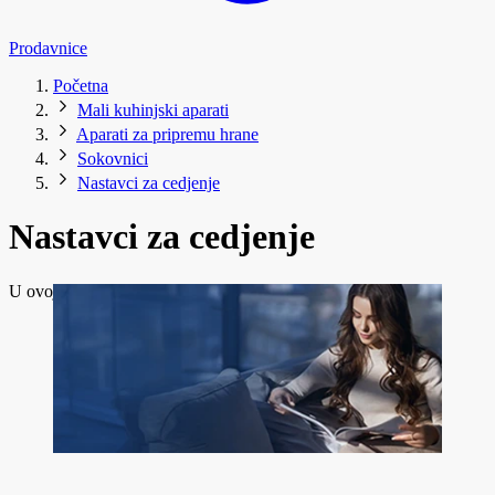
Prodavnice
Početna
Mali kuhinjski aparati
Aparati za pripremu hrane
Sokovnici
Nastavci za cedjenje
Nastavci za cedjenje
U ovoj kategoriji trenutno nema dostupnih proizvoda.