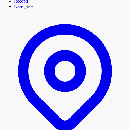
Recepti
Naše priče