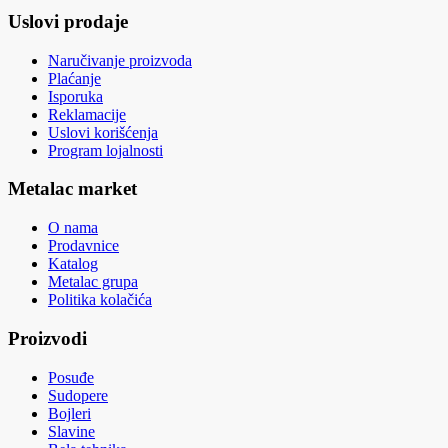
Uslovi prodaje
Naručivanje proizvoda
Plaćanje
Isporuka
Reklamacije
Uslovi korišćenja
Program lojalnosti
Metalac market
O nama
Prodavnice
Katalog
Metalac grupa
Politika kolačića
Proizvodi
Posuđe
Sudopere
Bojleri
Slavine