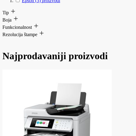
Epson
(3)
proizvodi
Tip
Boja
Funkcionalnost
Rezolucija štampe
Najprodavaniji proizvodi