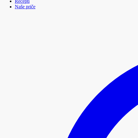
Recepti
Naše priče