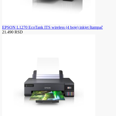
EPSON L1270 EcoTank ITS wireless (4 boje) inkjet štampač
21.490 RSD