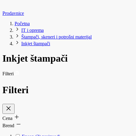
Prodavnice
Početna
IT i oprema
Štampači, skeneri i potrošni materijal
Inkjet štampači
Inkjet štampači
Filteri
Filteri
Cena
Brend