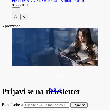
FIELDMANN FDSB 200251-E Stona brusilica
8.586 RSD
5
proizvoda
Novi katalog
ZA 2026 GODINU
Prijavi se na newsletter
Prelistaj
E-mail adresa
Prijavi se