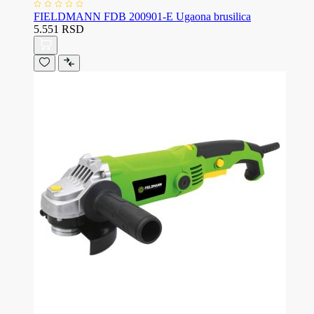
FIELDMANN FDB 200901-E Ugaona brusilica
5.551 RSD