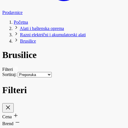
Prodavnice
Početna
Alati i baštenska oprema
Razni električni i akumulatorski alati
Brusilice
Brusilice
Filteri
Sortiraj:
Filteri
Cena
Brend