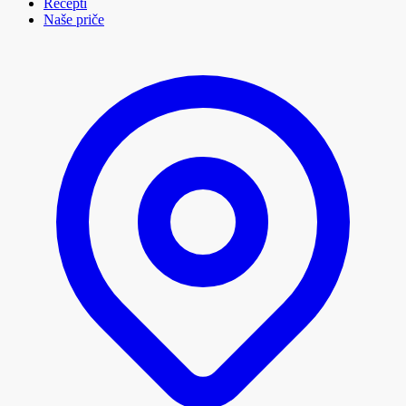
Recepti
Naše priče