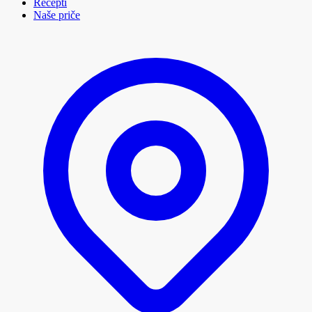
Recepti
Naše priče