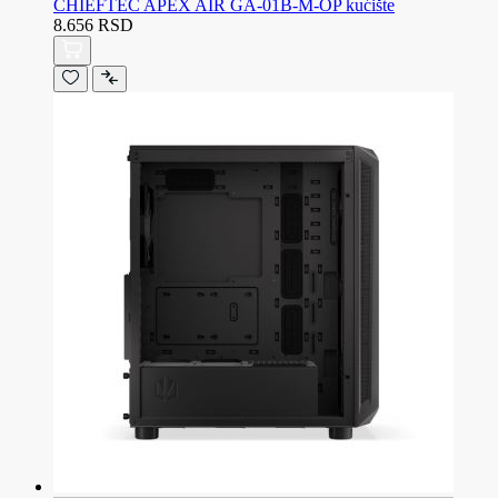
CHIEFTEC APEX AIR GA-01B-M-OP kućište
8.656 RSD