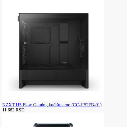
NZXT H5 Flow Gaming kućište crno (CC-H52FB-01)
11.682 RSD