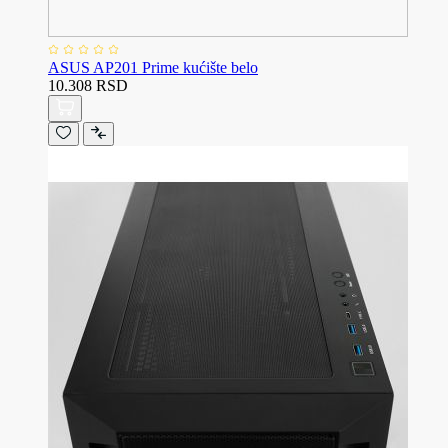
ASUS AP201 Prime kućište belo
10.308 RSD