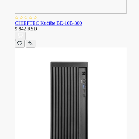
CHIEFTEC Kućište BE-10B-300
9.842 RSD