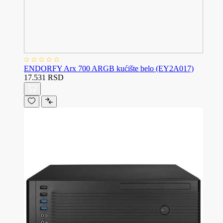
ENDORFY Arx 700 ARGB kućište belo (EY2A017)
17.531 RSD