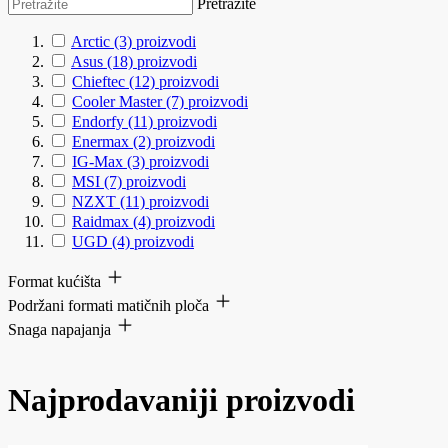
Pretražite
Arctic
(3)
proizvodi
Asus
(18)
proizvodi
Chieftec
(12)
proizvodi
Cooler Master
(7)
proizvodi
Endorfy
(11)
proizvodi
Enermax
(2)
proizvodi
IG-Max
(3)
proizvodi
MSI
(7)
proizvodi
NZXT
(11)
proizvodi
Raidmax
(4)
proizvodi
UGD
(4)
proizvodi
Format kućišta
Podržani formati matičnih ploča
Snaga napajanja
Najprodavaniji proizvodi