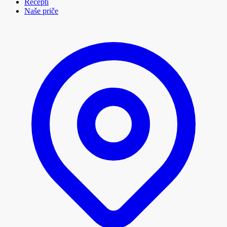
Recepti
Naše priče