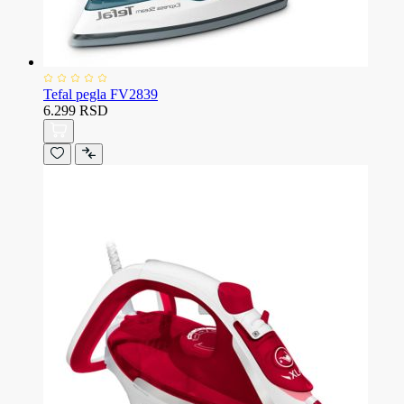
Tefal pegla FV2839
6.299 RSD