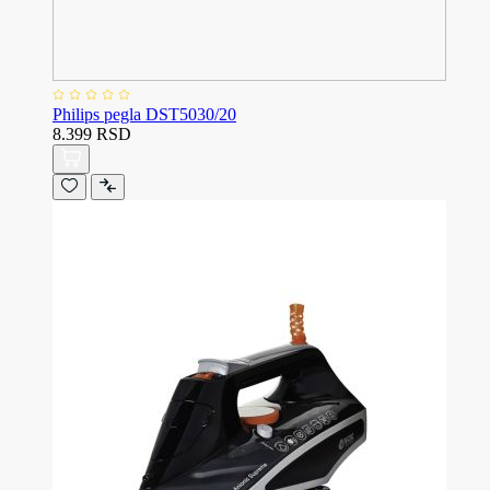
Philips pegla DST5030/20
8.399 RSD