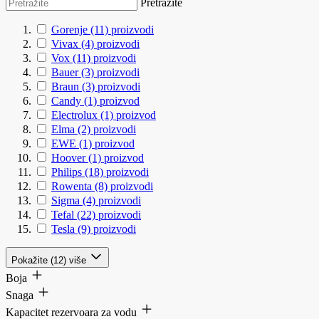
Pretražite
Gorenje
(11)
proizvodi
Vivax
(4)
proizvodi
Vox
(11)
proizvodi
Bauer
(3)
proizvodi
Braun
(3)
proizvodi
Candy
(1)
proizvod
Electrolux
(1)
proizvod
Elma
(2)
proizvodi
EWE
(1)
proizvod
Hoover
(1)
proizvod
Philips
(18)
proizvodi
Rowenta
(8)
proizvodi
Sigma
(4)
proizvodi
Tefal
(22)
proizvodi
Tesla
(9)
proizvodi
Pokažite (12) više
Boja
Snaga
Kapacitet rezervoara za vodu