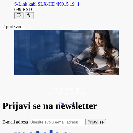
S-Link kabl SLX-HD4K015 19+1
699 RSD
2
proizvoda
Novi katalog
ZA 2026 GODINU
Prijavi se na newsletter
Prelistaj
E-mail adresa
Prijavi se