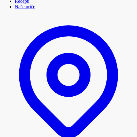
Recepti
Naše priče