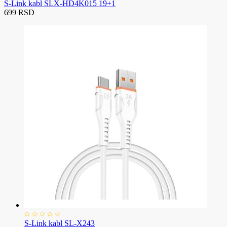
S-Link kabl SLX-HD4K015 19+1
699 RSD
S-Link kabl SL-X243