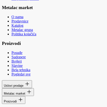
Metalac market
O nama
Prodavnice
Katalog
Metalac grupa
Politika kolačića
Proizvodi
Posuđe
Sudopere
Bojleri
Slavine
Bela tehnika
Pogledaj sve
Uslovi prodaje
Metalac market
Proizvodi