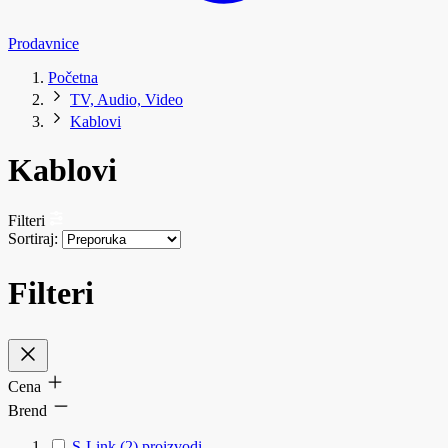
Prodavnice
Početna
TV, Audio, Video
Kablovi
Kablovi
Filteri
Sortiraj:
Filteri
Cena
Brend
S-Link
(2)
proizvodi