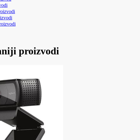
vodi
roizvodi
izvodi
roizvodi
niji proizvodi