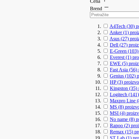
Cena
Brend
A4Tech
(30)
p
Anker
(1)
proi
Asus
(27)
proi
Dell
(27)
proi
E-Green
(103
Everest
(1)
pro
EWE
(5)
proi
Fast Asia
(56)
Genius
(102)
p
HP
(3)
proizvo
Kingston
(35)
Logitech
(141
Maxpro Line
MS
(8)
proizv
MSI
(4)
proizv
No name
(8)
p
Rapoo
(2)
pro
Remax
(15)
pr
ST Lab
(1)
pr