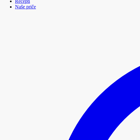
Recepti
Naše priče