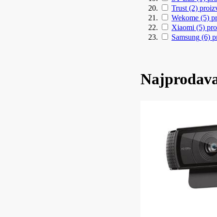
Trust
(2)
proiz
Wekome
(5)
p
Xiaomi
(5)
pro
Samsung
(6)
p
Najprodava