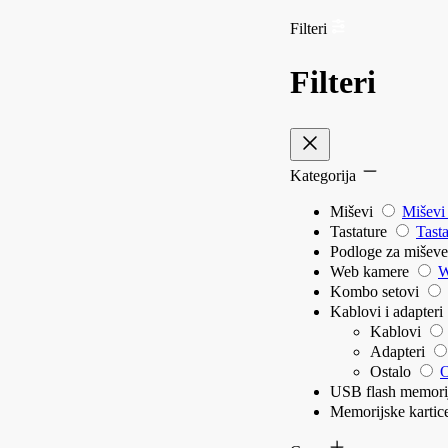
Filteri
Filteri
Kategorija
Miševi
Miševi
Tastature
Tasta
Podloge za mišev
Web kamere
W
Kombo setovi
Kablovi i adapteri
Kablovi
Adapteri
Ostalo
O
USB flash memor
Memorijske karti