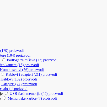
(179)
proizvodi
ture
(104)
proizvodi
e
Podloge za miševe
(17)
proizvodi
eb kamere
(15)
proizvodi
Kombo setovi
(56)
proizvodi
Kablovi i adapteri
(211)
proizvodi
Kablovi
(132)
proizvodi
Adapteri
(77)
proizvodi
stalo
(1)
proizvod
ije
USB flash memorije
(45)
proizvodi
ce
Memorijske kartice
(7)
proizvodi