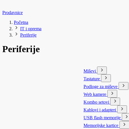
Prodavnice
Početna
IT i oprema
Periferije
Periferije
Miševi
Tastature
Podloge za miševe
Web kamere
Kombo setovi
Kablovi i adapteri
USB flash memorije
Memorijske kartice