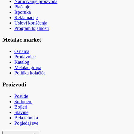
Naručivanje proizvoda
Plaćanje
Isporuka
Reklamacije
Uslovi korišćenja
Program lojalnosti
Metalac market
O nama
Prodavnice
Katalog
Metalac grupa
Politika kolačića
Proizvodi
Posuđe
Sudopere
Bojleri
Slavine
Bela tehnika
Pogledaj sve