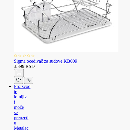
Sigma oceđivač za sudove KB009
3.899 RSD
Proizvod
je
lomljiv
i
može
se
preuzeti
u
Metalac