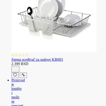
Sigma oceđivač za sudove KB003
2.399 RSD
Proizvod
je
lomljiv
i
može
se
preuzeti