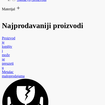
Materijal
Najprodavaniji proizvodi
Proizvod
je
lomljiv
i
može
se
preuzeti
u
Metalac
maloprodajama