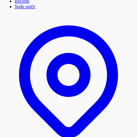
Recepti
Naše priče