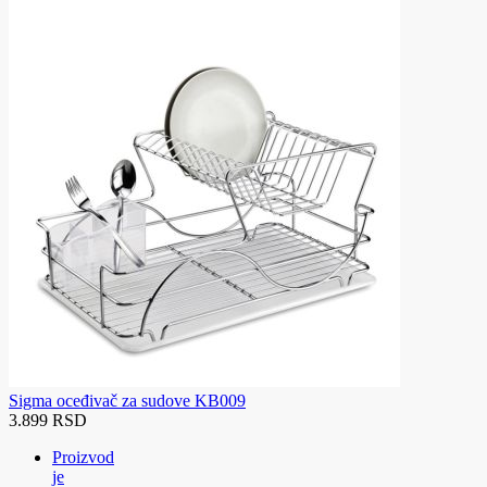
Sigma oceđivač za sudove KB009
3.899 RSD
Proizvod
je