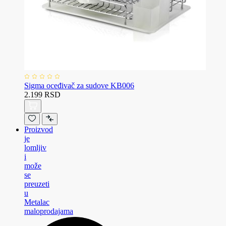
Sigma oceđivač za sudove KB006
2.199 RSD
Proizvod
je
lomljiv
i
može
se
preuzeti
u
Metalac
maloprodajama