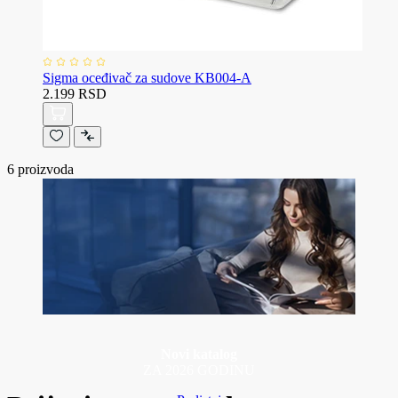
Sigma oceđivač za sudove KB004-A
2.199 RSD
6
proizvoda
Novi katalog
ZA 2026 GODINU