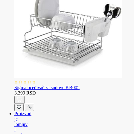
Sigma oceđivač za sudove KB005
3.399 RSD
Proizvod
je
lomljiv
i