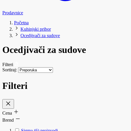
Prodavnice
Početna
Kuhinjski pribor
Ocedjivači za sudove
Ocedjivači za sudove
Filteri
Sortiraj:
Filteri
Cena
Brend
Sigma
(6)
proizvodi