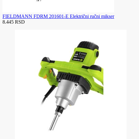
FIELDMANN FDRM 201601-E Električni ručni mikser
8.445 RSD