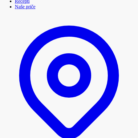
Recepti
Naše priče