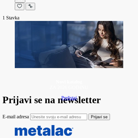
1
Stavka
Novi katalog
ZA 2026 GODINU
Prijavi se na newsletter
Prelistaj
E-mail adresa
Prijavi se