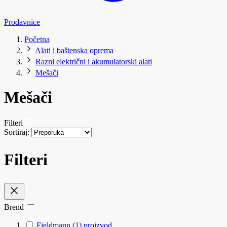
Prodavnice
Početna
Alati i baštenska oprema
Razni električni i akumulatorski alati
Mešači
Mešači
Filteri
Sortiraj:
Filteri
Brend
Fieldmann
(1)
proizvod