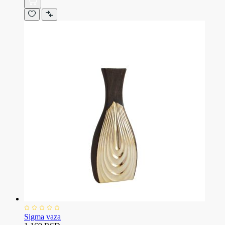
Sigma vaza