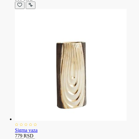
Sigma vaza
779 RSD