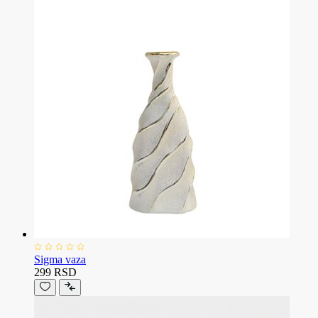
Sigma vaza
299 RSD