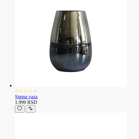
Sigma vaza
1.999 RSD