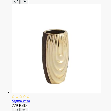
Sigma vaza
779 RSD