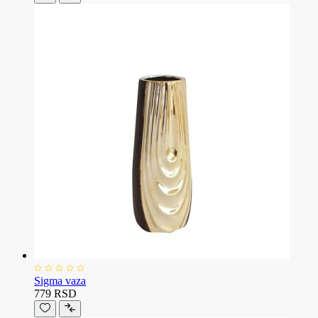
Sigma vaza
779 RSD