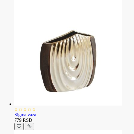
Sigma vaza
779 RSD