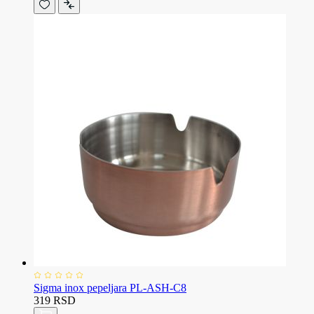
Sigma inox pepeljara PL-ASH-C8
319 RSD