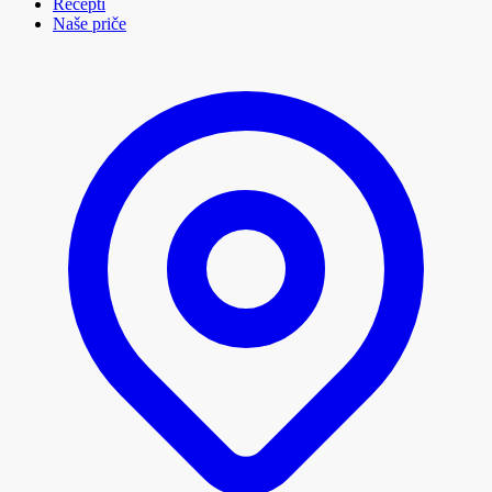
Recepti
Naše priče