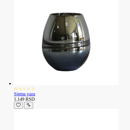
Sigma vaza
1.149 RSD