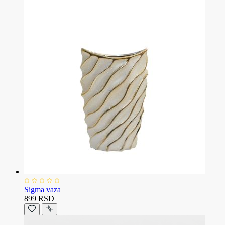
Sigma vaza
899 RSD