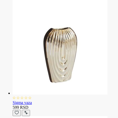
Sigma vaza
599 RSD