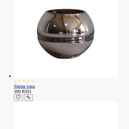
Sigma vaza
399 RSD