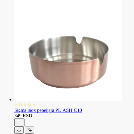
Sigma inox pepeljara PL-ASH-C10
349 RSD