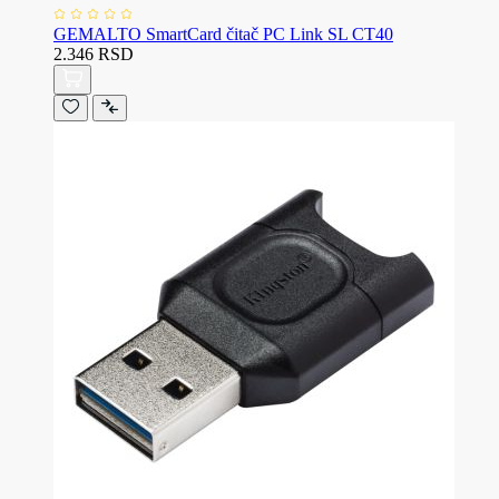
GEMALTO SmartCard čitač PC Link SL CT40
2.346 RSD