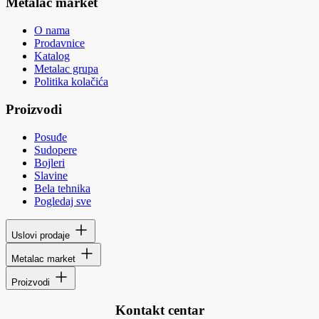
Metalac market
O nama
Prodavnice
Katalog
Metalac grupa
Politika kolačića
Proizvodi
Posuđe
Sudopere
Bojleri
Slavine
Bela tehnika
Pogledaj sve
Uslovi prodaje
Metalac market
Proizvodi
Kontakt centar