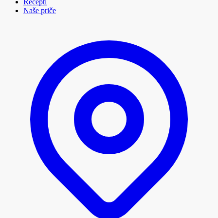
Recepti
Naše priče