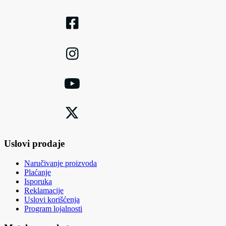
Uslovi prodaje
Naručivanje proizvoda
Plaćanje
Isporuka
Reklamacije
Uslovi korišćenja
Program lojalnosti