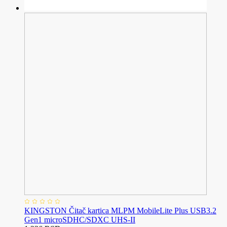
KINGSTON Čitač kartica MLPM MobileLite Plus USB3.2
Gen1 microSDHC/SDXC UHS-II