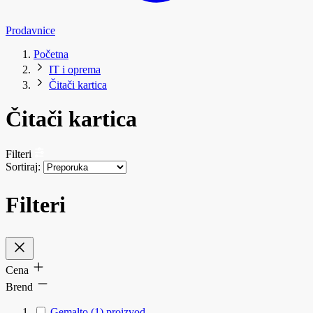
Prodavnice
Početna
IT i oprema
Čitači kartica
Čitači kartica
Filteri
Sortiraj:
Filteri
Cena
Brend
Gemalto
(1)
proizvod