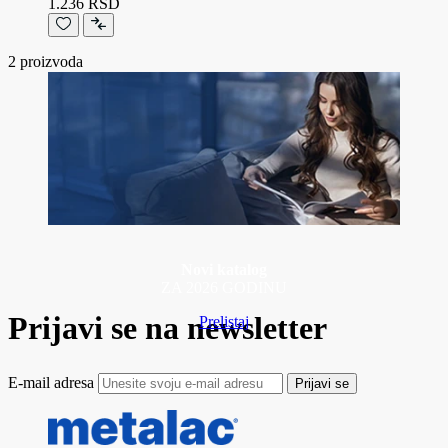
1.236 RSD
2
proizvoda
Novi katalog
ZA 2026 GODINU
Prijavi se na newsletter
Prelistaj
E-mail adresa
Prijavi se