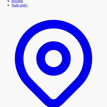
Recepti
Naše priče