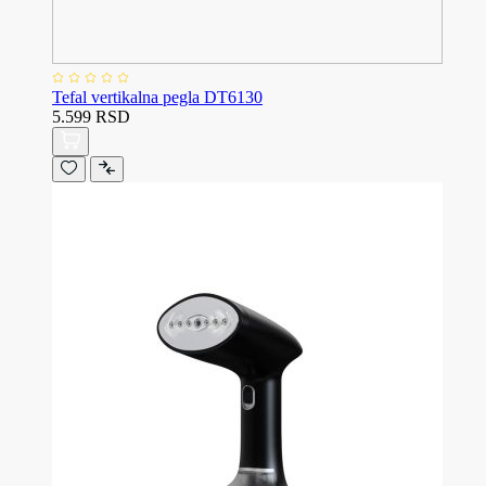
Tefal vertikalna pegla DT6130
5.599 RSD