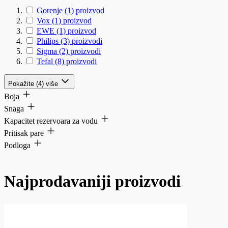
Gorenje
(1)
proizvod
Vox
(1)
proizvod
EWE
(1)
proizvod
Philips
(3)
proizvodi
Sigma
(2)
proizvodi
Tefal
(8)
proizvodi
Pokažite (4) više
Boja
Snaga
Kapacitet rezervoara za vodu
Pritisak pare
Podloga
Najprodavaniji proizvodi