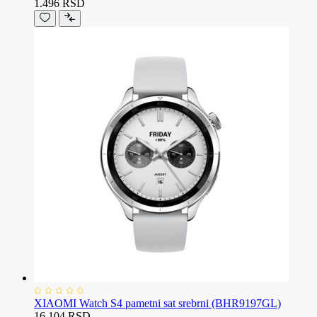
1.496 RSD
XIAOMI Watch S4 pametni sat srebrni (BHR9197GL)
16.104 RSD