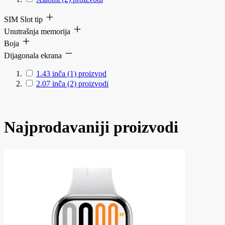
SIM Slot tip
Unutrašnja memorija
Boja
Dijagonala ekrana
1.43 inča
(1)
proizvod
2.07 inča
(2)
proizvodi
Najprodavaniji proizvodi