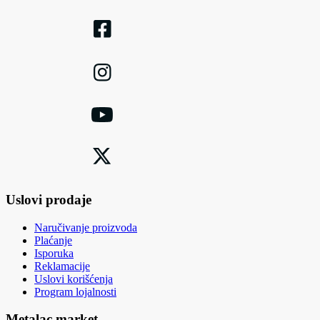
Uslovi prodaje
Naručivanje proizvoda
Plaćanje
Isporuka
Reklamacije
Uslovi korišćenja
Program lojalnosti
Metalac market