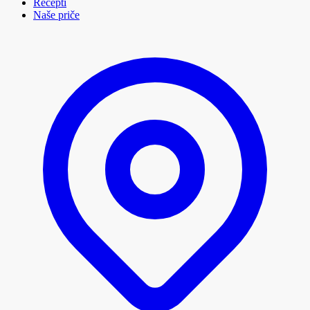
Recepti
Naše priče