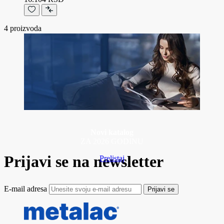
4
proizvoda
Novi katalog
ZA 2026 GODINU
Prijavi se na newsletter
Prelistaj
E-mail adresa
Prijavi se